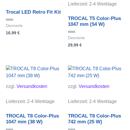
Lieferzeit:
2-4 Werktage
Trocal LED Retro Fit Kit
TROCAL T5 Color-Plus
1047 mm (54 W)
Bewertet
Dennerle
mit
16,99
€
0
von
Bewertet
Dennerle
5
mit
29,99
€
0
von
5
zzgl.
Versandkosten
zzgl.
Versandkosten
Lieferzeit:
2-4 Werktage
Lieferzeit:
2-4 Werktage
TROCAL T8 Color-Plus
TROCAL T8 Color-Plus
1047 mm (38 W)
742 mm (25 W)