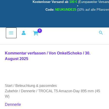
Kostenloser Versand ab
100 €
(Europaweiter Versan
Zum
•
Inhalt
Code:
NEUKUNDE25
(10% auf alle Pflanzen
springen
Main
Such
Menu
Kommentar verfassen
/ Von
OnkelSchoko
/
30.
August 2025
Start
/
Beleuchtung & passendes
Zubehör
/
Dennerle
/ TROCAL T5 Amazon-Day 895 mm (45
W)
Dennerle