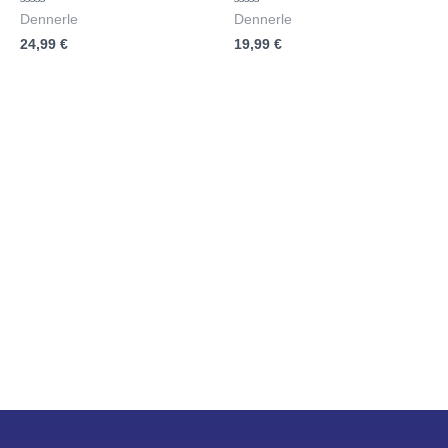
Bewertet
Bewertet
Dennerle
Dennerle
mit
mit
24,99
€
19,99
€
0
0
von
von
5
5