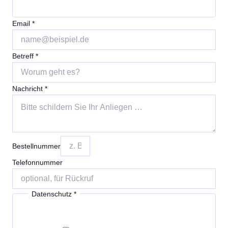
Email
*
B
Betreff
*
e
s
Nachricht
*
t
e
l
l
n
Bestellnummer
u
Telefonnummer
m
m
e
Datenschutz
*
r
E
m