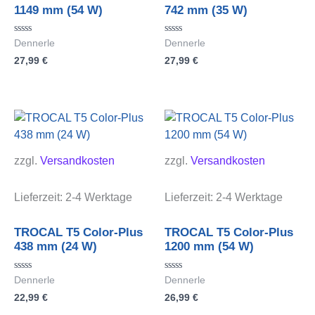
1149 mm (54 W)
742 mm (35 W)
Bewertet
Bewertet
Dennerle
Dennerle
mit
mit
27,99
€
27,99
€
0
0
von
von
5
5
zzgl.
Versandkosten
zzgl.
Versandkosten
Lieferzeit:
2-4 Werktage
Lieferzeit:
2-4 Werktage
TROCAL T5 Color-Plus
TROCAL T5 Color-Plus
438 mm (24 W)
1200 mm (54 W)
Bewertet
Bewertet
Dennerle
Dennerle
mit
mit
22,99
€
26,99
€
0
0
von
von