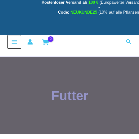
Kostenloser Versand ab
100 €
(Europaweiter Versan
Zum
•
Inhalt
Code:
NEUKUNDE25
(10% auf alle Pflanzen
springen
Main
Such
Menu
Futter