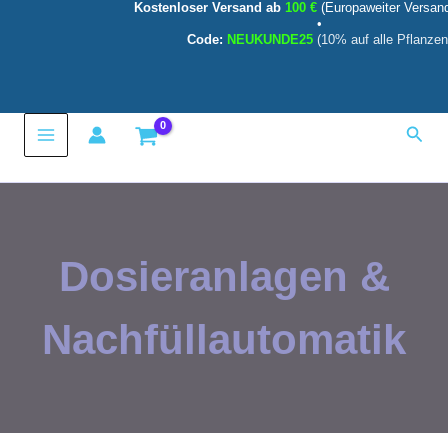
Kostenloser Versand ab
100 €
(Europaweiter Versan
Zum
•
Inhalt
Code:
NEUKUNDE25
(10% auf alle Pflanzen
springen
Main
Such
Menu
Dosieranlagen &
Nachfüllautomatik