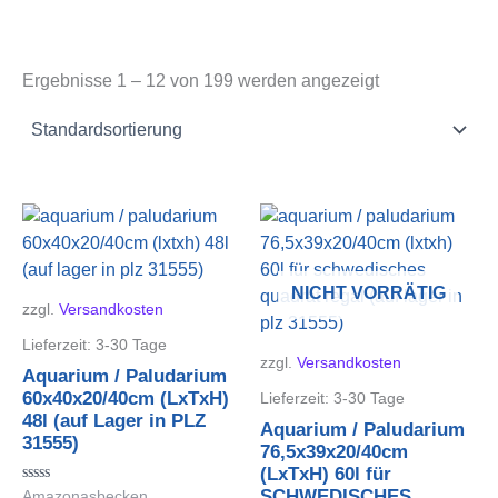
Ergebnisse 1 – 12 von 199 werden angezeigt
NICHT VORRÄTIG
zzgl.
Versandkosten
Lieferzeit:
3-30 Tage
zzgl.
Versandkosten
Aquarium / Paludarium
60x40x20/40cm (LxTxH)
Lieferzeit:
3-30 Tage
48l (auf Lager in PLZ
Aquarium / Paludarium
31555)
76,5x39x20/40cm
(LxTxH) 60l für
Bewertet
SCHWEDISCHES
Amazonasbecken