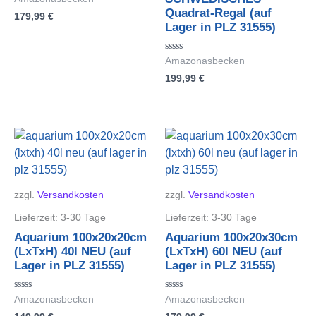
mit
Quadrat-Regal (auf
179,99
€
0
von
Lager in PLZ 31555)
5
Bewertet
Amazonasbecken
mit
199,99
€
0
von
5
zzgl.
Versandkosten
zzgl.
Versandkosten
Lieferzeit:
3-30 Tage
Lieferzeit:
3-30 Tage
Aquarium 100x20x20cm
Aquarium 100x20x30cm
(LxTxH) 40l NEU (auf
(LxTxH) 60l NEU (auf
Lager in PLZ 31555)
Lager in PLZ 31555)
Bewertet
Bewertet
Amazonasbecken
Amazonasbecken
mit
mit