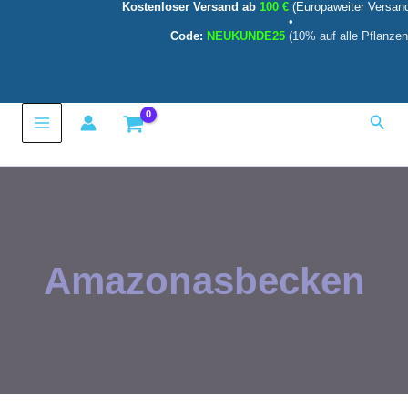
Kostenloser Versand ab
100 €
(Europaweiter Versan
Zum
•
Inhalt
Code:
NEUKUNDE25
(10% auf alle Pflanzen
springen
Main
Such
Menu
Amazonasbecken