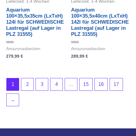
Lieferzeit:
1-4 Wochen
Lieferzeit:
1-4 Wochen
Aquarium
Aquarium
100×35,5x35cm (LxTxH)
100×35,5x40cm (LxTxH)
124l für SCHWEDISCHE
142l für SCHWEDISCHE
Lastregal (auf Lager in
Lastregal (auf Lager in
PLZ 31555)
PLZ 31555)
Bewertet
Bewertet
Amazonasbecken
Amazonasbecken
mit
mit
279,99
€
289,99
€
0
0
von
von
5
5
1
2
3
4
…
15
16
17
→