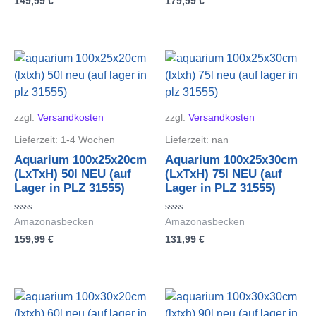
149,99
€
179,99
€
0
0
von
von
5
5
zzgl.
Versandkosten
zzgl.
Versandkosten
Lieferzeit:
1-4 Wochen
Lieferzeit:
nan
Aquarium 100x25x20cm
Aquarium 100x25x30cm
(LxTxH) 50l NEU (auf
(LxTxH) 75l NEU (auf
Lager in PLZ 31555)
Lager in PLZ 31555)
Bewertet
Bewertet
Amazonasbecken
Amazonasbecken
mit
mit
159,99
€
131,99
€
0
0
von
von
5
5