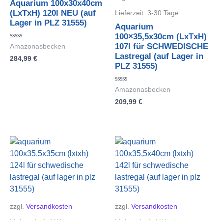
Aquarium 100x30x40cm
(LxTxH) 120l NEU (auf
Lieferzeit:
3-30 Tage
Lager in PLZ 31555)
Aquarium
100×35,5x30cm (LxTxH)
Bewertet
107l für SCHWEDISCHE
Amazonasbecken
mit
Lastregal (auf Lager in
284,99
€
0
von
PLZ 31555)
5
Bewertet
Amazonasbecken
mit
209,99
€
0
von
5
zzgl.
Versandkosten
zzgl.
Versandkosten