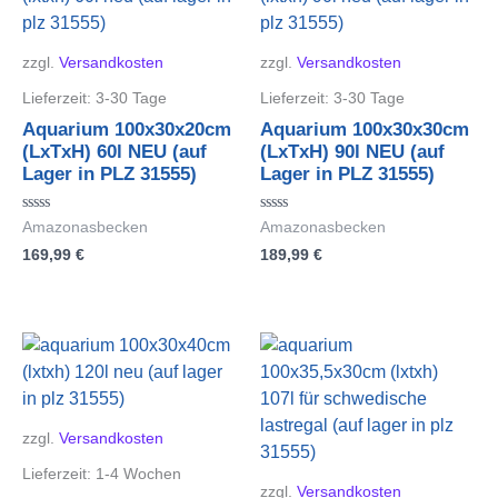
zzgl.
Versandkosten
zzgl.
Versandkosten
Lieferzeit:
3-30 Tage
Lieferzeit:
3-30 Tage
Aquarium 100x30x20cm
Aquarium 100x30x30cm
(LxTxH) 60l NEU (auf
(LxTxH) 90l NEU (auf
Lager in PLZ 31555)
Lager in PLZ 31555)
Bewertet
Bewertet
Amazonasbecken
Amazonasbecken
mit
mit
169,99
€
189,99
€
0
0
von
von
5
5
zzgl.
Versandkosten
Lieferzeit:
1-4 Wochen
zzgl.
Versandkosten