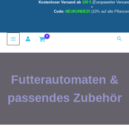
Kostenloser Versand ab
100 €
(Europaweiter Versan
Zum
•
Inhalt
Code:
NEUKUNDE25
(10% auf alle Pflanzen
springen
Main
Such
Menu
Futterautomaten &
passendes Zubehör