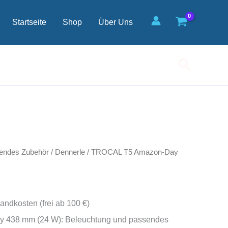
Day
438
Startseite
Shop
Über Uns
mm
(24
W)
Menge
Suchen
endes Zubehör
/
Dennerle
/ TROCAL T5 Amazon-Day
andkosten (frei ab 100 €)
438 mm (24 W): Beleuchtung und passendes