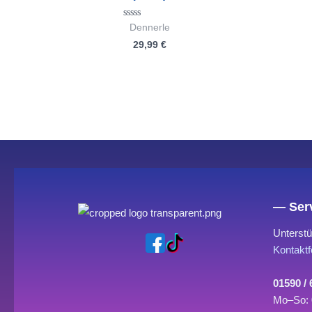
Bewertet
Dennerle
mit
29,99
€
0
von
5
— Serv
Unterstü
Kontaktf
01590 /
Mo–So: 