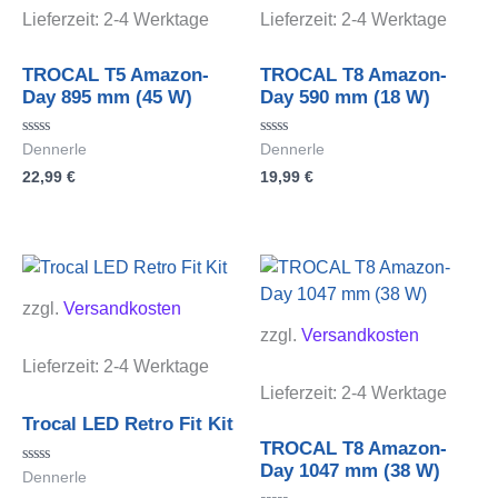
Lieferzeit:
2-4 Werktage
Lieferzeit:
2-4 Werktage
TROCAL T5 Amazon-
TROCAL T8 Amazon-
Day 895 mm (45 W)
Day 590 mm (18 W)
Bewertet
Bewertet
Dennerle
Dennerle
mit
mit
22,99
€
19,99
€
0
0
von
von
5
5
zzgl.
Versandkosten
zzgl.
Versandkosten
Lieferzeit:
2-4 Werktage
Lieferzeit:
2-4 Werktage
Trocal LED Retro Fit Kit
TROCAL T8 Amazon-
Day 1047 mm (38 W)
Bewertet
Dennerle
mit