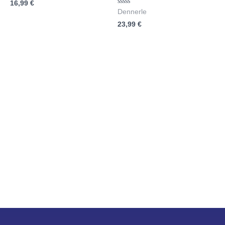
16,99
€
0
von
Bewertet
Dennerle
5
mit
23,99
€
0
von
5