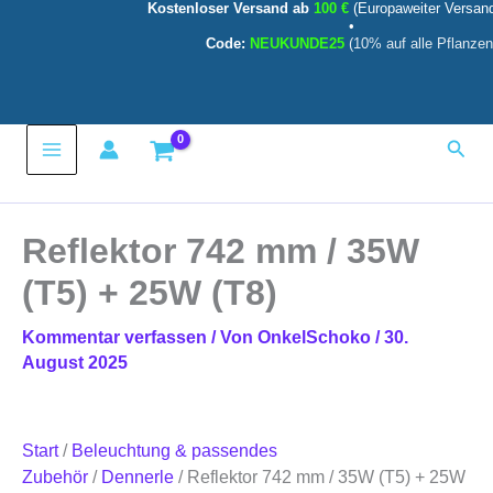
Kostenloser Versand ab
100 €
(Europaweiter Versan
Reflektor
Zum
•
742
Inhalt
Code:
NEUKUNDE25
(10% auf alle Pflanzen
mm
springen
/
35W
(T5)
Main
+
Such
25W
(T8)
Menu
Menge
Reflektor 742 mm / 35W
(T5) + 25W (T8)
Kommentar verfassen
/ Von
OnkelSchoko
/
30.
August 2025
Start
/
Beleuchtung & passendes
Zubehör
/
Dennerle
/ Reflektor 742 mm / 35W (T5) + 25W