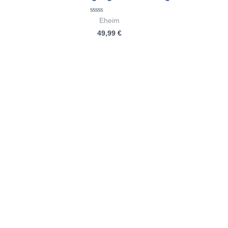
Bewertet
Eheim
mit
49,99
€
0
von
5