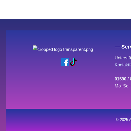
— Serv
Unterstü
Kontaktf
01590 /
Mo–So: 
© 2025 A