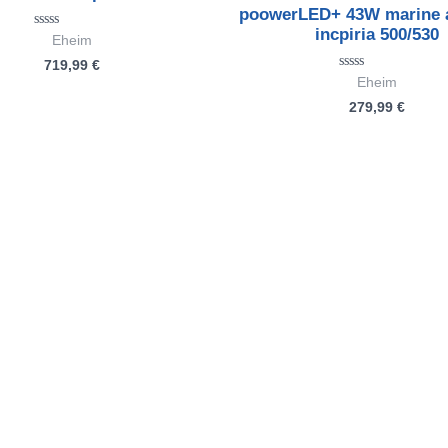
poowerLED+ 43W marine ac
incpiria 500/530
Bewertet
Eheim
mit
719,99
€
0
von
Bewertet
Eheim
5
mit
279,99
€
0
von
5