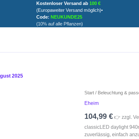
Kostenloser Versand ab
100 €
(Europaweiter Versand möglich)•
Code:
NEUKUNDE25
(10% auf alle Pflanzen)
ugust 2025
classicLED
Start
/
Beleuchtung & pass
daylight
Eheim
940mm
Menge
104,99
€
👉 zzgl. Ve
classicLED daylight 94
zuverlässig, einfach anz