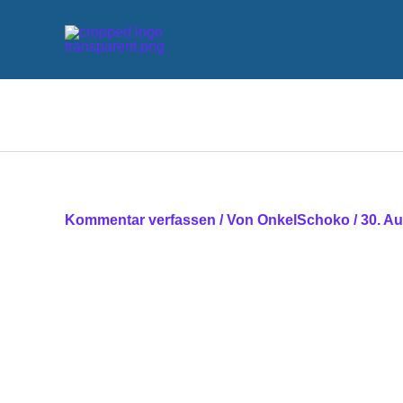
Zum
Inhalt
springen
Kommentar verfassen
/ Von
OnkelSchoko
/
30. A