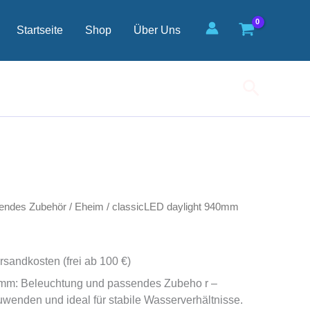
Menge
Startseite
Shop
Über Uns
Suchen
endes Zubehör
/
Eheim
/ classicLED daylight 940mm
rsandkosten (frei ab 100 €)
0mm: Beleuchtung und passendes Zubeho r –
uwenden und ideal für stabile Wasserverhältnisse.