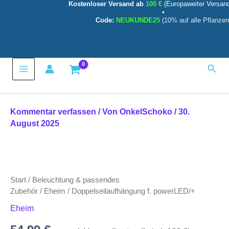
Kostenloser Versand ab
100 €
(Europaweiter Versan
Menge
Zum
•
Inhalt
Code:
NEUKUNDE25
(10% auf alle Pflanzen
springen
Main
Such
Menu
Kommentar verfassen
/ Von
OnkelSchoko
/
30.
August 2025
Doppelseilaufhängung
f.
powerLED/+
Start
/
Beleuchtung & passendes
Menge
Zubehör
/
Eheim
/ Doppelseilaufhängung f. powerLED/+
Eheim