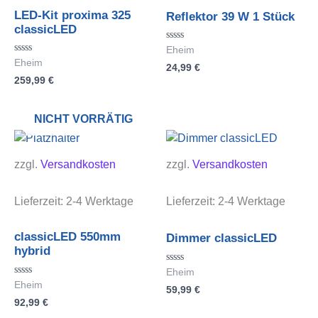
LED-Kit proxima 325
Reflektor 39 W 1 Stück
classicLED
Bewertet
Eheim
mit
Bewertet
Eheim
24,99
€
0
mit
von
259,99
€
0
5
von
5
NICHT VORRÄTIG
zzgl.
Versandkosten
zzgl.
Versandkosten
Lieferzeit:
2-4 Werktage
Lieferzeit:
2-4 Werktage
classicLED 550mm
Dimmer classicLED
hybrid
Bewertet
Eheim
mit
Bewertet
Eheim
59,99
€
0
mit
von
92,99
€
0
5
von