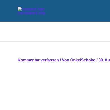
Zum
Inhalt
springen
Kommentar verfassen
/ Von
OnkelSchoko
/
30. A