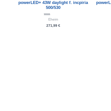
powerLED+ 43W daylight f. incpiria
powerL
500/530
Bewertet
Eheim
mit
271,99
€
0
von
5