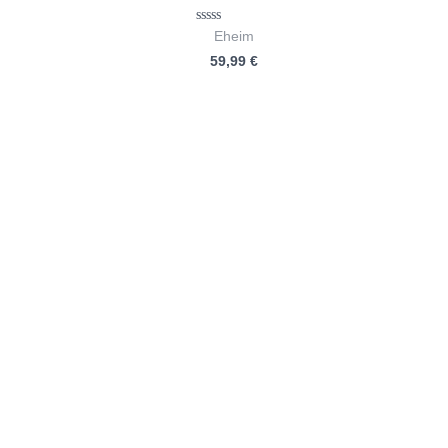
Bewertet
Eheim
mit
59,99
€
0
von
5