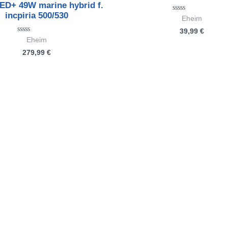
ED+ 49W marine hybrid f.
incpiria 500/530
Bewertet
Eheim
mit
39,99
€
0
von
Bewertet
Eheim
5
mit
279,99
€
0
von
5