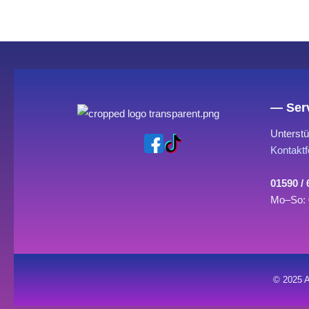
— Serv
Unterstü
Kontaktf
01590 /
Mo–So: 
© 2025 A