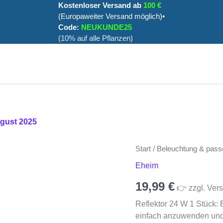
Kostenloser Versand ab
100 €
(Europaweiter Versand möglich)•
Code:
NEUKUNDE25
(10% auf alle Pflanzen)
ugust 2025
Start
/
Beleuchtung & pass
Eheim
19,99
€
👉 zzgl. Vers
Reflektor 24 W 1 Stück:
einfach anzuwenden und i