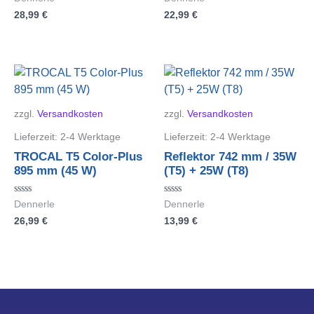
mit
mit
28,99
€
22,99
€
0
0
von
von
5
5
zzgl.
Versandkosten
zzgl.
Versandkosten
Lieferzeit:
2-4 Werktage
Lieferzeit:
2-4 Werktage
TROCAL T5 Color-Plus
Reflektor 742 mm / 35W
895 mm (45 W)
(T5) + 25W (T8)
Bewertet
Bewertet
Dennerle
Dennerle
mit
mit
26,99
€
13,99
€
0
0
von
von
5
5