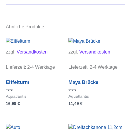
Ähnliche Produkte
zzgl.
Versandkosten
zzgl.
Versandkosten
Lieferzeit:
2-4 Werktage
Lieferzeit:
2-4 Werktage
Eiffelturm
Maya Brücke
Bewertet
Bewertet
Aquatlantis
Aquatlantis
mit
mit
16,99
€
11,49
€
0
0
von
von
5
5