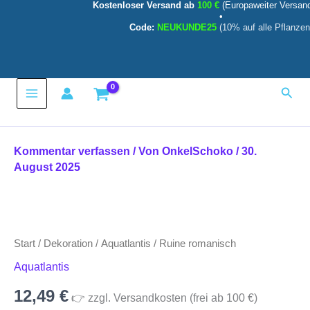
Kostenloser Versand ab
100 €
(Europaweiter Versan
Zum
•
Inhalt
Code:
NEUKUNDE25
(10% auf alle Pflanzen
springen
Main
Such
Menu
Kommentar verfassen
/ Von
OnkelSchoko
/
30.
August 2025
Ruine
romanisch
Menge
Start
/
Dekoration
/
Aquatlantis
/ Ruine romanisch
Aquatlantis
12,49
€
👉 zzgl. Versandkosten (frei ab 100 €)