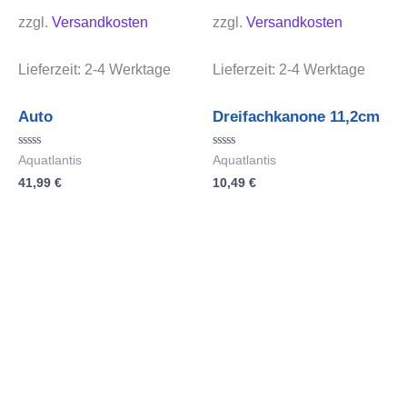
zzgl.
Versandkosten
zzgl.
Versandkosten
Lieferzeit:
2-4 Werktage
Lieferzeit:
2-4 Werktage
Auto
Dreifachkanone 11,2cm
Bewertet
Bewertet
Aquatlantis
Aquatlantis
mit
mit
41,99
€
10,49
€
0
0
von
von
5
5