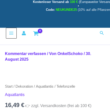
Kostenloser Versand ab
100 €
(Europaweiter Versan
Zum
•
Inhalt
Code:
NEUKUNDE25
(10% auf alle Pflanzen
springen
Main
Such
Menu
Kommentar verfassen
/ Von
OnkelSchoko
/
30.
August 2025
Telefonzelle
Menge
Start
/
Dekoration
/
Aquatlantis
/ Telefonzelle
Aquatlantis
16,49
€
👉 zzgl. Versandkosten (frei ab 100 €)