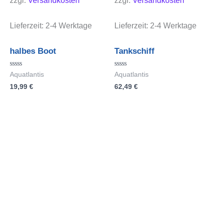
zzgl.
Versandkosten
zzgl.
Versandkosten
Lieferzeit:
2-4 Werktage
Lieferzeit:
2-4 Werktage
halbes Boot
Tankschiff
Bewertet
Bewertet
Aquatlantis
Aquatlantis
mit
mit
19,99
€
62,49
€
0
0
von
von
5
5