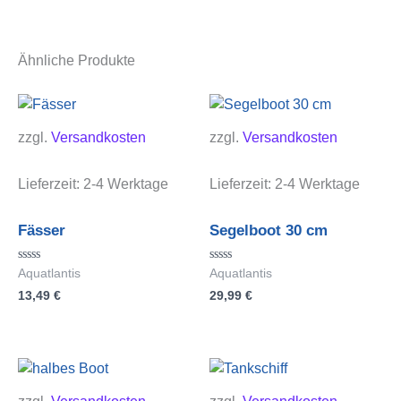
Ähnliche Produkte
zzgl.
Versandkosten
zzgl.
Versandkosten
Lieferzeit:
2-4 Werktage
Lieferzeit:
2-4 Werktage
Fässer
Segelboot 30 cm
Bewertet
Bewertet
Aquatlantis
Aquatlantis
mit
mit
13,49
€
29,99
€
0
0
von
von
5
5