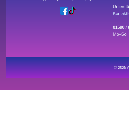
Unterstü
Kontaktf
01590 /
Mo–So: 
© 2025 A
0
0