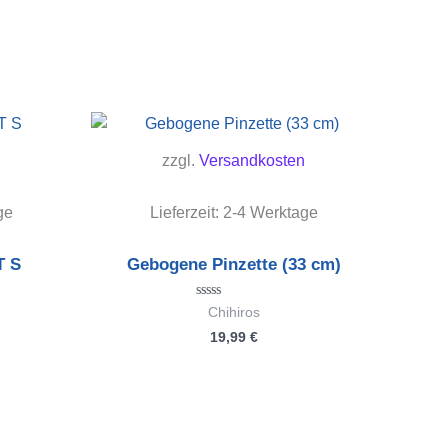
zzgl.
Versandkosten
ge
Lieferzeit:
2-4 Werktage
T S
Gebogene Pinzette (33 cm)
Bewertet
Chihiros
mit
19,99
€
0
von
5