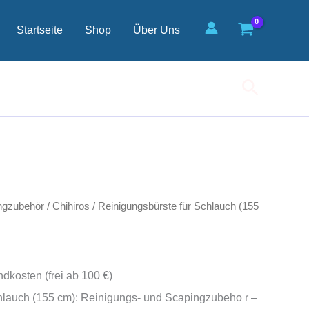
(155
cm)
Startseite
Shop
Über Uns
Menge
Suchen
ngzubehör
/
Chihiros
/ Reinigungsbürste für Schlauch (155
ndkosten (frei ab 100 €)
hlauch (155 cm): Reinigungs- und Scapingzubeho r –