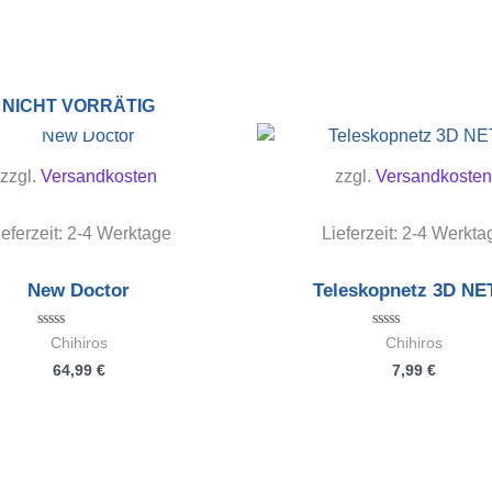
NICHT VORRÄTIG
zzgl.
Versandkosten
zzgl.
Versandkosten
ieferzeit:
2-4 Werktage
Lieferzeit:
2-4 Werkta
New Doctor
Teleskopnetz 3D NE
Bewertet
Bewertet
Chihiros
Chihiros
mit
mit
64,99
€
7,99
€
0
0
von
von
5
5