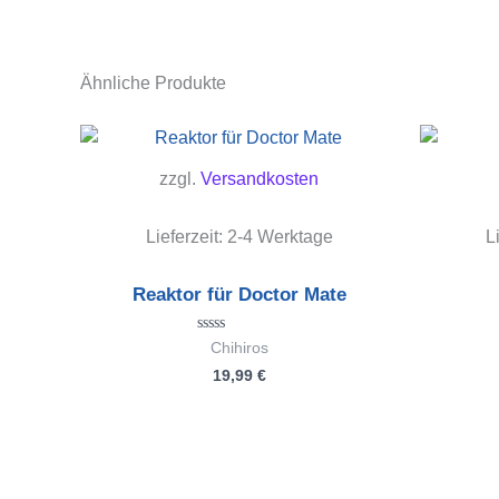
Ähnliche Produkte
zzgl.
Versandkosten
Lieferzeit:
2-4 Werktage
L
Reaktor für Doctor Mate
Bewertet
Chihiros
mit
19,99
€
0
von
5