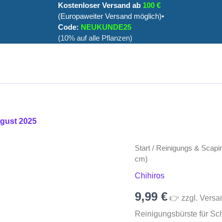
Kostenloser Versand ab
100 €
(Europaweiter Versand möglich)•
Code:
NEUKUNDE25
(10% auf alle Pflanzen)
ugust 2025
Reinigungsbürste
Start
/
Reinigungs & Scapi
für
cm)
Schlauch
Chihiros
(155
cm)
9,99
€
Menge
👉 zzgl. Versa
Reinigungsbürste für Sc