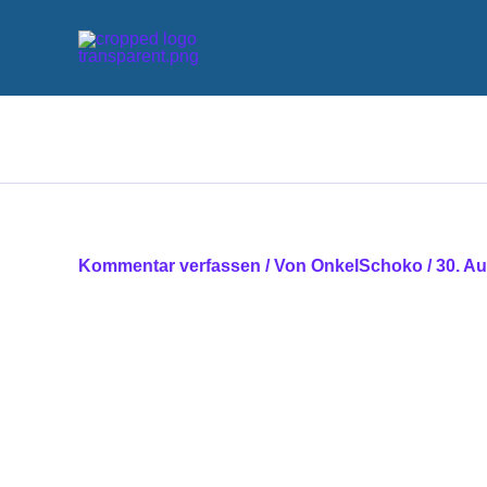
Zum
Inhalt
springen
Kommentar verfassen
/ Von
OnkelSchoko
/
30. A