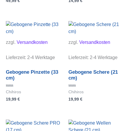
49,99
€
14,99
€
0
0
von
von
5
5
zzgl.
Versandkosten
zzgl.
Versandkosten
Lieferzeit:
2-4 Werktage
Lieferzeit:
2-4 Werktage
Gebogene Pinzette (33
Gebogene Schere (21
cm)
cm)
Bewertet
Bewertet
Chihiros
Chihiros
mit
mit
19,99
€
19,99
€
0
0
von
von
5
5