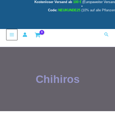
Kostenloser Versand ab
100 €
(Europaweiter Versan
Zum
•
Inhalt
Code:
NEUKUNDE25
(10% auf alle Pflanzen
springen
Main
Such
Menu
Chihiros