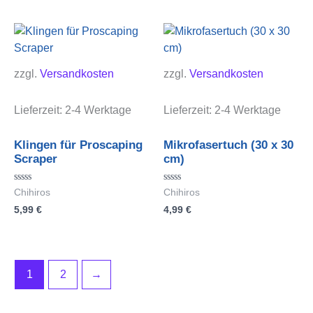
zzgl.
Versandkosten
zzgl.
Versandkosten
Lieferzeit:
2-4 Werktage
Lieferzeit:
2-4 Werktage
Klingen für Proscaping
Mikrofasertuch (30 x 30
Scraper
cm)
Bewertet
Bewertet
Chihiros
Chihiros
mit
mit
5,99
€
4,99
€
0
0
von
von
5
5
1
2
→