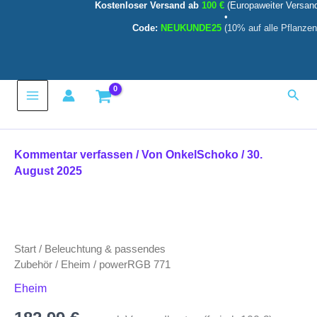
Kostenloser Versand ab
100 €
(Europaweiter Versan
Zum
•
Inhalt
Code:
NEUKUNDE25
(10% auf alle Pflanzen
springen
Main
Such
Menu
Kommentar verfassen
/ Von
OnkelSchoko
/
30.
August 2025
Start
/
Beleuchtung & passendes
Zubehör
/
Eheim
/ powerRGB 771
Eheim