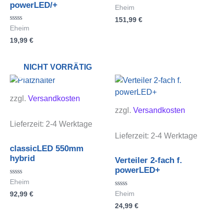
powerLED/+
Bewertet
Eheim
mit
151,99
€
0
von
Bewertet
Eheim
5
mit
19,99
€
0
von
5
NICHT VORRÄTIG
zzgl.
Versandkosten
zzgl.
Versandkosten
Lieferzeit:
2-4 Werktage
Lieferzeit:
2-4 Werktage
classicLED 550mm
hybrid
Verteiler 2-fach f.
powerLED+
Bewertet
Eheim
mit
Bewertet
92,99
€
Eheim
0
mit
von
24,99
€
0
5
von
5