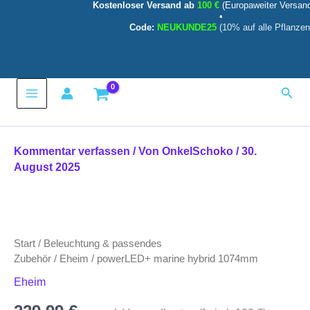
Kostenloser Versand ab
100 €
(Europaweiter Versan
Zum
•
Inhalt
Code:
NEUKUNDE25
(10% auf alle Pflanzen
springen
Main
Such
Menu
Kommentar verfassen
/ Von
OnkelSchoko
/
30.
August 2025
Start
/
Beleuchtung & passendes
Zubehör
/
Eheim
/ powerLED+ marine hybrid 1074mm
Eheim