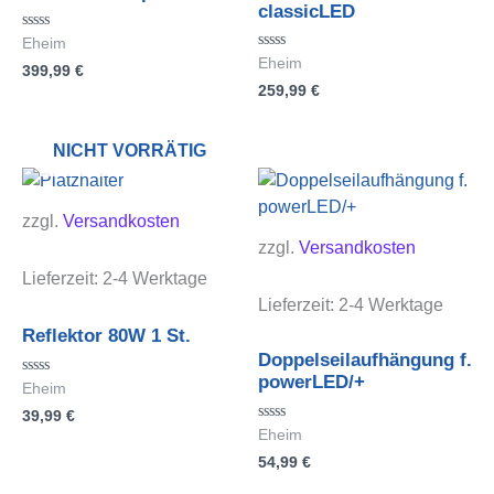
classicLED
Bewertet
Eheim
mit
Bewertet
Eheim
399,99
€
0
mit
von
259,99
€
0
5
von
5
NICHT VORRÄTIG
zzgl.
Versandkosten
zzgl.
Versandkosten
Lieferzeit:
2-4 Werktage
Lieferzeit:
2-4 Werktage
Reflektor 80W 1 St.
Doppelseilaufhängung f.
powerLED/+
Bewertet
Eheim
mit
39,99
€
0
von
Bewertet
Eheim
5
mit
54,99
€
0
von
5