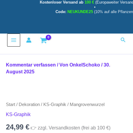
Kostenloser Versand ab
100 €
(Europaweiter Versan
Zum
•
Inhalt
Code:
NEUKUNDE25
(10% auf alle Pflanzen
springen
Main
Such
Menu
Kommentar verfassen
/ Von
OnkelSchoko
/
30.
August 2025
Mangrovenwurzel
Menge
Start
/
Dekoration
/
KS-Graphik
/ Mangrovenwurzel
KS-Graphik
24,99
€
👉 zzgl. Versandkosten (frei ab 100 €)