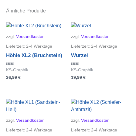
Ähnliche Produkte
zzgl.
Versandkosten
zzgl.
Versandkosten
Lieferzeit:
2-4 Werktage
Lieferzeit:
2-4 Werktage
Höhle XL2 (Bruchstein)
Wurzel
Bewertet
Bewertet
KS-Graphik
KS-Graphik
mit
mit
36,99
€
19,99
€
0
0
von
von
5
5
zzgl.
Versandkosten
zzgl.
Versandkosten
Lieferzeit:
2-4 Werktage
Lieferzeit:
2-4 Werktage