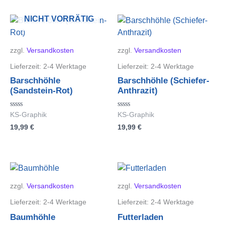
NICHT VORRÄTIG
zzgl.
Versandkosten
zzgl.
Versandkosten
Lieferzeit:
2-4 Werktage
Lieferzeit:
2-4 Werktage
Barschhöhle
Barschhöhle (Schiefer-
(Sandstein-Rot)
Anthrazit)
Bewertet
Bewertet
KS-Graphik
KS-Graphik
mit
mit
19,99
€
19,99
€
0
0
von
von
5
5
zzgl.
Versandkosten
zzgl.
Versandkosten
Lieferzeit:
2-4 Werktage
Lieferzeit:
2-4 Werktage
Baumhöhle
Futterladen