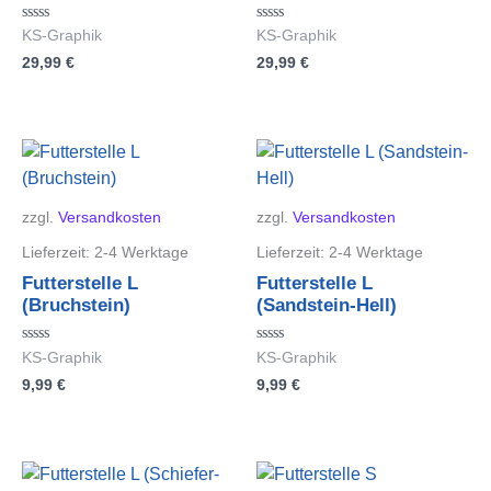
Bewertet
Bewertet
KS-Graphik
KS-Graphik
mit
mit
29,99
€
29,99
€
0
0
von
von
5
5
zzgl.
Versandkosten
zzgl.
Versandkosten
Lieferzeit:
2-4 Werktage
Lieferzeit:
2-4 Werktage
Futterstelle L
Futterstelle L
(Bruchstein)
(Sandstein-Hell)
Bewertet
Bewertet
KS-Graphik
KS-Graphik
mit
mit
9,99
€
9,99
€
0
0
von
von
5
5