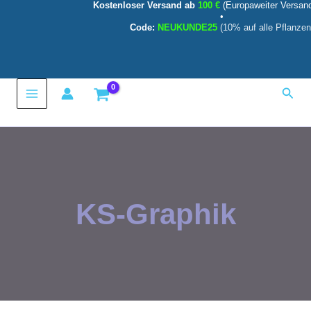
Kostenloser Versand ab
100 €
(Europaweiter Versan
Zum
•
Inhalt
Code:
NEUKUNDE25
(10% auf alle Pflanzen
springen
Main
Such
Menu
KS-Graphik