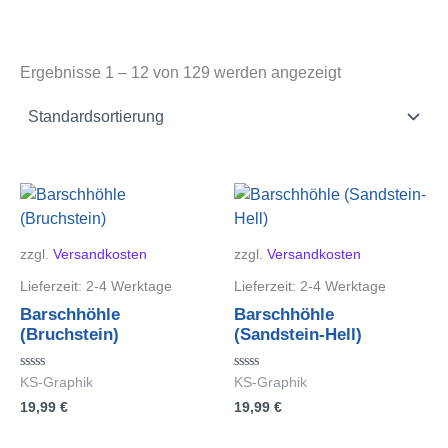
Ergebnisse 1 – 12 von 129 werden angezeigt
zzgl.
Versandkosten
zzgl.
Versandkosten
Lieferzeit:
2-4 Werktage
Lieferzeit:
2-4 Werktage
Barschhöhle
Barschhöhle
(Bruchstein)
(Sandstein-Hell)
Bewertet
Bewertet
KS-Graphik
KS-Graphik
mit
mit
19,99
€
19,99
€
0
0
von
von
5
5