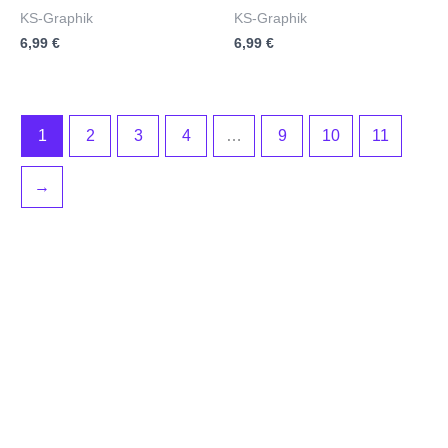
Bewertet
Bewertet
KS-Graphik
KS-Graphik
mit
mit
6,99
€
6,99
€
0
0
von
von
5
5
1
2
3
4
…
9
10
11
→