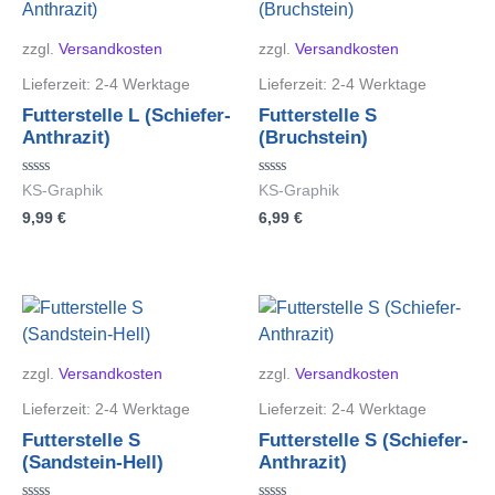
zzgl.
Versandkosten
zzgl.
Versandkosten
Lieferzeit:
2-4 Werktage
Lieferzeit:
2-4 Werktage
Futterstelle L (Schiefer-
Futterstelle S
Anthrazit)
(Bruchstein)
Bewertet
Bewertet
KS-Graphik
KS-Graphik
mit
mit
9,99
€
6,99
€
0
0
von
von
5
5
zzgl.
Versandkosten
zzgl.
Versandkosten
Lieferzeit:
2-4 Werktage
Lieferzeit:
2-4 Werktage
Futterstelle S
Futterstelle S (Schiefer-
(Sandstein-Hell)
Anthrazit)