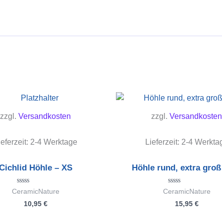
zzgl.
Versandkosten
zzgl.
Versandkosten
ieferzeit:
2-4 Werktage
Lieferzeit:
2-4 Werkta
Cichlid Höhle – XS
Höhle rund, extra groß 
Bewertet
Bewertet
CeramicNature
CeramicNature
mit
mit
10,95
€
15,95
€
0
0
von
von
5
5