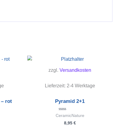
zzgl.
Versandkosten
ge
Lieferzeit:
2-4 Werktage
– rot
Pyramid 2+1
Bewertet
CeramicNature
mit
8,95
€
0
von
5