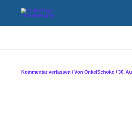
Zum
Inhalt
springen
Kommentar verfassen
/ Von
OnkelSchoko
/
30. A