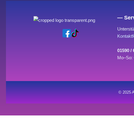
— Serv
Unterstü
Kontaktf
01590 /
Mo–So: 
© 2025 A
0