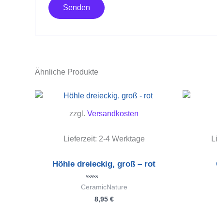
Ähnliche Produkte
zzgl.
Versandkosten
Lieferzeit:
2-4 Werktage
L
Höhle dreieckig, groß – rot
Bewertet
CeramicNature
mit
8,95
€
0
von
5