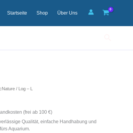
Menge
Startseite
Shop
Über Uns
Suchen
cNature
/ Log – L
andkosten (frei ab 100 €)
uverlässige Qualität, einfache Handhabung und
fürs Aquarium.