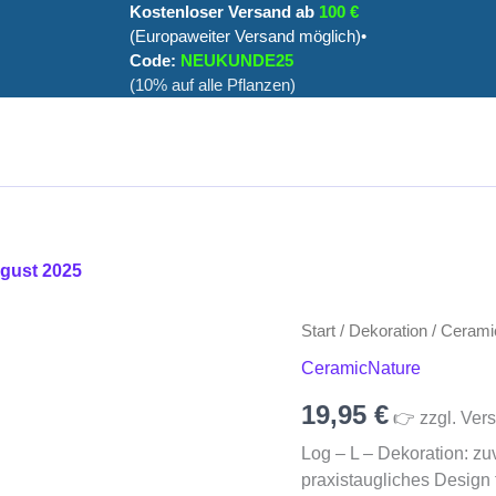
Kostenloser Versand ab
100 €
(Europaweiter Versand möglich)•
Code:
NEUKUNDE25
(10% auf alle Pflanzen)
ugust 2025
Log
Start
/
Dekoration
/
Cerami
-
CeramicNature
L
Menge
19,95
€
👉 zzgl. Vers
Log – L – Dekoration: z
praxistaugliches Design 