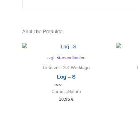
Ähnliche Produkte
zzgl.
Versandkosten
Lieferzeit:
2-4 Werktage
Log – S
Bewertet
CeramicNature
mit
10,95
€
0
von
5