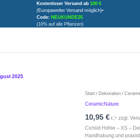
Kostenloser Versand ab
100 €
(Europaweiter Versand möglich)•
Code:
NEUKUNDE25
(10% auf alle Pflanzen)
ugust 2025
Cichlid
Start
/
Dekoration
/
Cerami
Höhle
CeramicNature
-
XS
10,95
€
👉 zzgl. Vers
Menge
Cichlid Höhle – XS – Dek
Handhabung und praxista