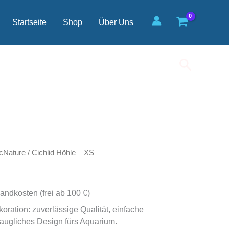
XS
Menge
Startseite
Shop
Über Uns
Suchen
cNature
/ Cichlid Höhle – XS
andkosten (frei ab 100 €)
oration: zuverlässige Qualität, einfache
ugliches Design fürs Aquarium.