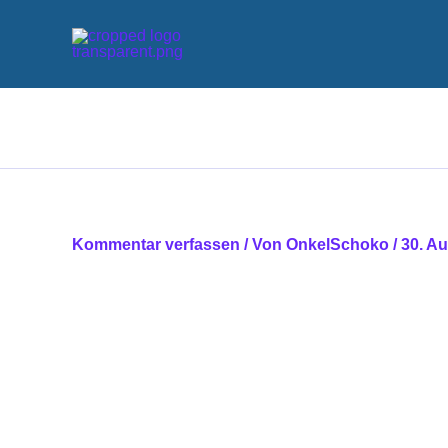
Zum
Inhalt
springen
Kommentar verfassen
/ Von
OnkelSchoko
/
30. A