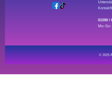
Unterstü
Kontaktf
01590 /
Mo–So: 
© 2025 A
0
0