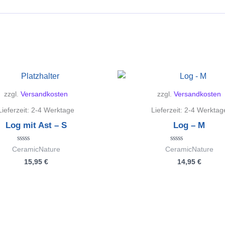
zzgl.
Versandkosten
zzgl.
Versandkosten
Lieferzeit:
2-4 Werktage
Lieferzeit:
2-4 Werktag
Log mit Ast – S
Log – M
Bewertet
Bewertet
CeramicNature
CeramicNature
mit
mit
15,95
€
14,95
€
0
0
von
von
5
5