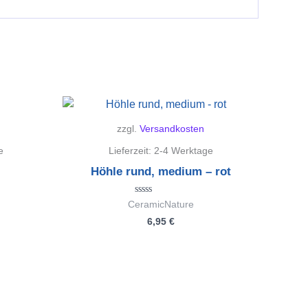
zzgl.
Versandkosten
e
Lieferzeit:
2-4 Werktage
Höhle rund, medium – rot
Bewertet
CeramicNature
mit
6,95
€
0
von
5