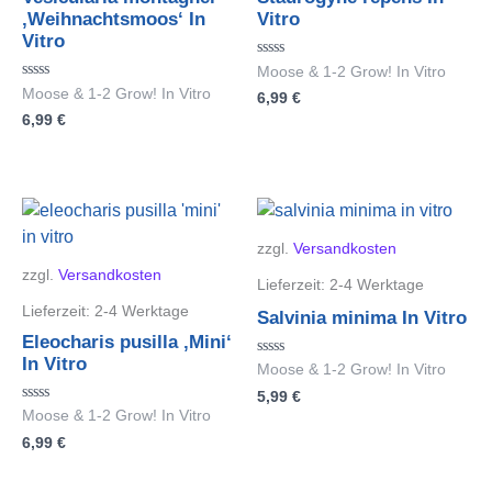
‚Weihnachtsmoos‘ In
Vitro
Vitro
Bewertet
Moose & 1-2 Grow! In Vitro
mit
Bewertet
Moose & 1-2 Grow! In Vitro
6,99
€
0
mit
von
6,99
€
0
5
von
5
zzgl.
Versandkosten
zzgl.
Versandkosten
Lieferzeit:
2-4 Werktage
Lieferzeit:
2-4 Werktage
Salvinia minima In Vitro
Eleocharis pusilla ‚Mini‘
In Vitro
Bewertet
Moose & 1-2 Grow! In Vitro
mit
5,99
€
0
von
Bewertet
Moose & 1-2 Grow! In Vitro
5
mit
6,99
€
0
von
5