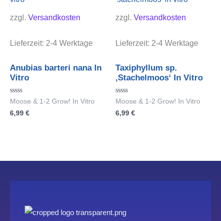
zzgl.
Versandkosten
zzgl.
Versandkosten
Lieferzeit:
2-4 Werktage
Lieferzeit:
2-4 Werktage
Anubias barteri nana In
Taxiphyllum sp.
Vitro
‚Stachelmoos‘ In Vitro
Bewertet
Bewertet
Moose & 1-2 Grow! In Vitro
Moose & 1-2 Grow! In Vitro
mit
mit
6,99
€
6,99
€
0
0
von
von
5
5