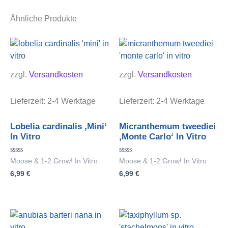
Ähnliche Produkte
zzgl.
Versandkosten
zzgl.
Versandkosten
Lieferzeit:
2-4 Werktage
Lieferzeit:
2-4 Werktage
Lobelia cardinalis ‚Mini‘
Micranthemum tweediei
In Vitro
‚Monte Carlo‘ In Vitro
Bewertet
Bewertet
Moose & 1-2 Grow! In Vitro
Moose & 1-2 Grow! In Vitro
mit
mit
6,99
€
6,99
€
0
0
von
von
5
5