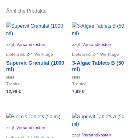
Ähnliche Produkte
zzgl.
Versandkosten
zzgl.
Versandkosten
Lieferzeit:
2-4 Werktage
Lieferzeit:
2-4 Werktage
Supervit Granulat (1000
3-Algae Tablets B (50
ml)
ml)
Bewertet
Bewertet
Tropical
Tropical
mit
mit
12,99
€
7,99
€
0
0
von
von
5
5
zzgl.
Versandkosten
zzgl.
Versandkosten
Lieferzeit:
2-4 Werktage