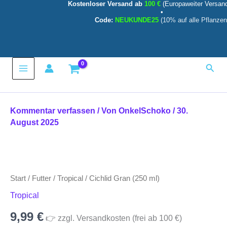
Kostenloser Versand ab
100 €
(Europaweiter Versan
ml)
Zum
•
Menge
Inhalt
Code:
NEUKUNDE25
(10% auf alle Pflanzen
springen
Main
Such
Menu
Kommentar verfassen
/ Von
OnkelSchoko
/
30.
August 2025
Cichlid
Gran
(250
Start
/
Futter
/
Tropical
/ Cichlid Gran (250 ml)
ml)
Menge
Tropical
9,99
€
👉 zzgl. Versandkosten (frei ab 100 €)