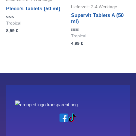
Lieferzeit:
2-4 Werktage
Pleco’s Tablets (50 ml)
Supervit Tablets A (50
ml)
Bewertet
Tropical
mit
8,99
€
0
von
Bewertet
Tropical
5
mit
4,99
€
0
von
5