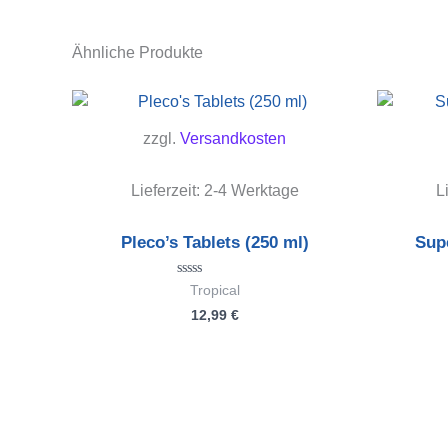
Ähnliche Produkte
zzgl.
Versandkosten
Lieferzeit:
2-4 Werktage
L
Pleco’s Tablets (250 ml)
Supe
Bewertet
Tropical
mit
12,99
€
0
von
5