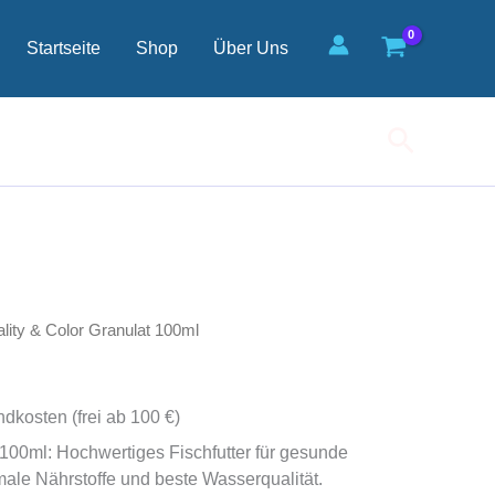
Granulat
100ml
Startseite
Shop
Über Uns
Menge
Suchen
tality & Color Granulat 100ml
ndkosten (frei ab 100 €)
t 100ml: Hochwertiges Fischfutter für gesunde
ale Nährstoffe und beste Wasserqualität.