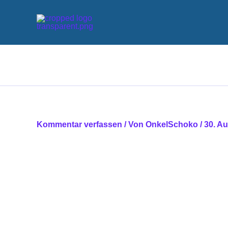
Zum
Inhalt
springen
Kommentar verfassen
/ Von
OnkelSchoko
/
30. A