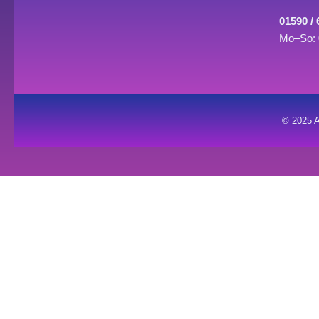
01590 /
Mo–So: 
© 2025 A
0
0
Warenkorb