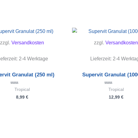
zzgl.
Versandkosten
zzgl.
Versandkosten
ieferzeit:
2-4 Werktage
Lieferzeit:
2-4 Werkta
rvit Granulat (250 ml)
Supervit Granulat (100
Bewertet
Bewertet
Tropical
Tropical
mit
mit
8,99
€
12,99
€
0
0
von
von
5
5