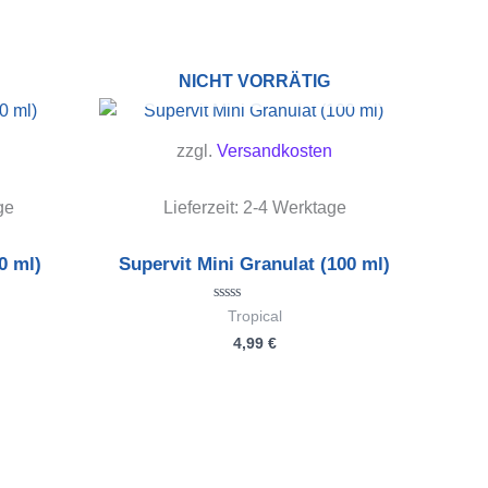
NICHT VORRÄTIG
zzgl.
Versandkosten
ge
Lieferzeit:
2-4 Werktage
0 ml)
Supervit Mini Granulat (100 ml)
Bewertet
Tropical
mit
4,99
€
0
von
5