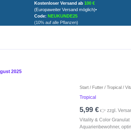
Kostenloser Versand ab
100 €
(Europaweiter Versand möglich)•
Code:
NEUKUNDE25
(10% auf alle Pflanzen)
ugust 2025
Vitality
Start
/
Futter
/
Tropical
/ Vi
&
Tropical
Color
Granulat
5,99
€
👉 zzgl. Versa
100ml
Menge
Vitality & Color Granula
Aquarienbewohner, optim