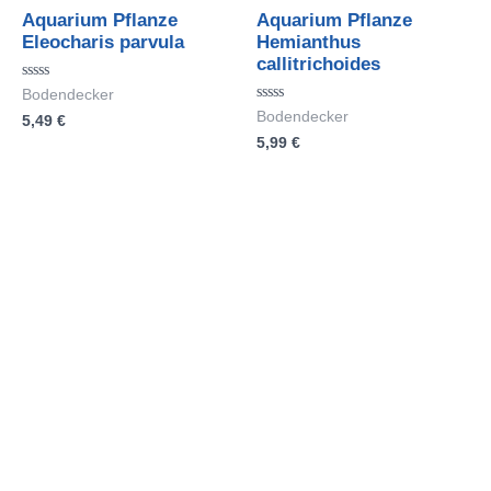
Aquarium Pflanze
Aquarium Pflanze
Eleocharis parvula
Hemianthus
callitrichoides
Bewertet
Bodendecker
mit
Bewertet
Bodendecker
5,49
€
0
mit
von
5,99
€
0
5
von
5