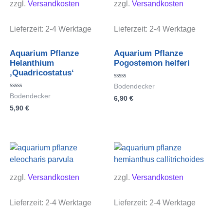
zzgl.
Versandkosten
zzgl.
Versandkosten
Lieferzeit:
2-4 Werktage
Lieferzeit:
2-4 Werktage
Aquarium Pflanze
Aquarium Pflanze
Helanthium
Pogostemon helferi
‚Quadricostatus‘
Bewertet
Bodendecker
mit
Bewertet
Bodendecker
6,90
€
0
mit
von
5,90
€
0
5
von
5
zzgl.
Versandkosten
zzgl.
Versandkosten
Lieferzeit:
2-4 Werktage
Lieferzeit:
2-4 Werktage