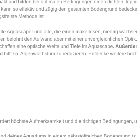
kt und bilden bei optimalen Bedingungen einen dichten, tepp
d kann so effektiv und zügig den gesamten Bodengrund bedecken.
sfreiste Methode ist.
olle Aquascaper und alle, die einen makellosen, niedrig wachs
r, belohnt den Aufwand aber mit einer unvergleichlichen Optik. 
chaffen eine optische Weite und Tiefe im Aquascape.
Außerde
d hilft so, Algenwachstum zu reduzieren. Entdecke weitere hoc
ordert höchste Aufmerksamkeit und die richtigen Bedingungen, u
d deines Aquariums in einem nährstoffreichen Bodengrund (z.B