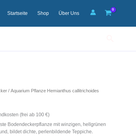
callitrichoides
Menge
Startseite
Shop
Über Uns
Suchen
ker
/ Aquarium Pflanze Hemianthus callitrichoides
ndkosten (frei ab 100 €)
este Bodendeckerpflanze mit winzigen, hellgrünen
und, bildet dichte, perlenbildende Teppiche.