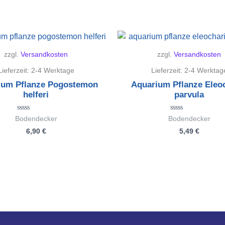
zzgl.
Versandkosten
zzgl.
Versandkosten
Lieferzeit:
2-4 Werktage
Lieferzeit:
2-4 Werktag
ium Pflanze Pogostemon
Aquarium Pflanze Eleo
helferi
parvula
Bewertet
Bewertet
Bodendecker
Bodendecker
mit
mit
6,90
€
5,49
€
0
0
von
von
5
5