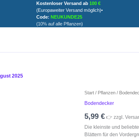
Kostenloser Versand ab
100 €
(Europaweiter Versand möglich)•
Code:
NEUKUNDE25
(10% auf alle Pflanzen)
ugust 2025
Aquarium
Start
/
Pflanzen
/
Bodendec
Pflanze
Bodendecker
Hemianthus
callitrichoides
5,99
€
👉 zzgl. Versa
Menge
Die kleinste und beliebt
Blättern für den Vordergr