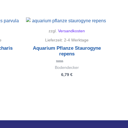
zzgl.
Versandkosten
e
Lieferzeit:
2-4 Werktage
charis
Aquarium Pflanze Staurogyne
repens
Bewertet
Bodendecker
mit
6,79
€
0
von
5