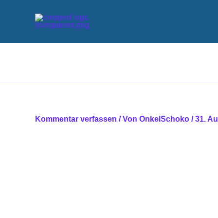
Zum
Inhalt
springen
Kommentar verfassen
/ Von
OnkelSchoko
/
31. A