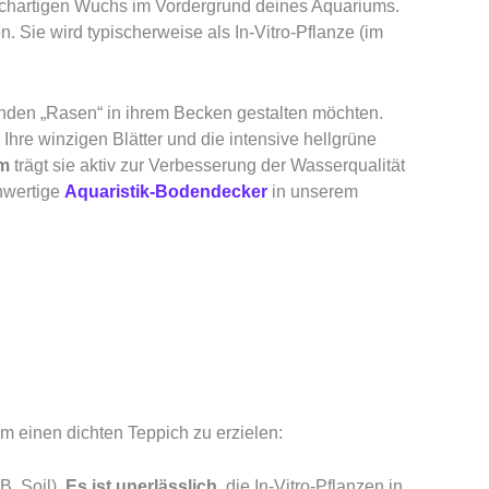
ichartigen Wuchs im Vordergrund deines Aquariums.
 Sie wird typischerweise als In-Vitro-Pflanze (im
enden „Rasen“ in ihrem Becken gestalten möchten.
Ihre winzigen Blätter und die intensive hellgrüne
m
trägt sie aktiv zur Verbesserung der Wasserqualität
hwertige
Aquaristik-Bodendecker
in unserem
m einen dichten Teppich zu erzielen:
. Soil).
Es ist unerlässlich
, die In-Vitro-Pflanzen in