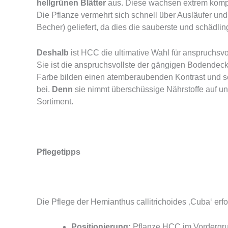
hellgrünen Blätter
aus. Diese wachsen extrem kompa
Die Pflanze vermehrt sich schnell über Ausläufer un
Becher) geliefert, da dies die sauberste und schädling
Deshalb
ist HCC die ultimative Wahl für anspruchsv
Sie ist die anspruchsvollste der gängigen Bodendecke
Farbe bilden einen atemberaubenden Kontrast und s
bei.
Denn
sie nimmt überschüssige Nährstoffe auf un
Sortiment.
Pflegetipps
Die Pflege der Hemianthus callitrichoides ‚Cuba‘ erf
Positionierung:
Pflanze HCC im Vordergrun