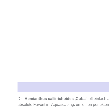
Beschreibung
Rezensionen (0)
Die
Hemianthus callitrichoides ‚Cuba‘
, oft einfach 
absolute Favorit im Aquascaping, um einen perfekte