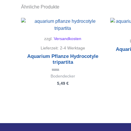
Ähnliche Produkte
zzgl.
Versandkosten
Lieferzeit:
2-4 Werktage
Aquar
Aquarium Pflanze Hydrocotyle
tripartita
Bewertet
Bodendecker
mit
5,49
€
0
von
5