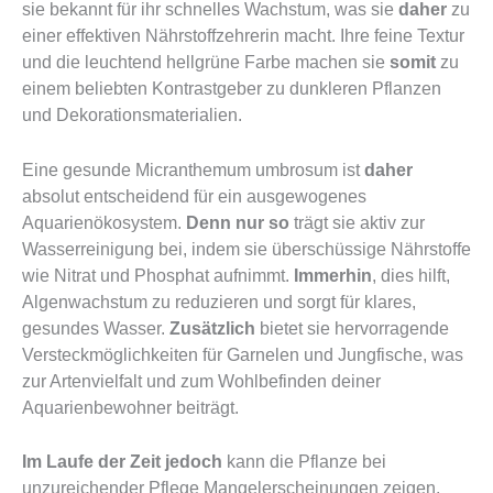
sie bekannt für ihr schnelles Wachstum, was sie
daher
zu
einer effektiven Nährstoffzehrerin macht. Ihre feine Textur
und die leuchtend hellgrüne Farbe machen sie
somit
zu
einem beliebten Kontrastgeber zu dunkleren Pflanzen
und Dekorationsmaterialien.
Eine gesunde Micranthemum umbrosum ist
daher
absolut entscheidend für ein ausgewogenes
Aquarienökosystem.
Denn nur so
trägt sie aktiv zur
Wasserreinigung bei, indem sie überschüssige Nährstoffe
wie Nitrat und Phosphat aufnimmt.
Immerhin
, dies hilft,
Algenwachstum zu reduzieren und sorgt für klares,
gesundes Wasser.
Zusätzlich
bietet sie hervorragende
Versteckmöglichkeiten für Garnelen und Jungfische, was
zur Artenvielfalt und zum Wohlbefinden deiner
Aquarienbewohner beiträgt.
Im Laufe der Zeit jedoch
kann die Pflanze bei
unzureichender Pflege Mangelerscheinungen zeigen.