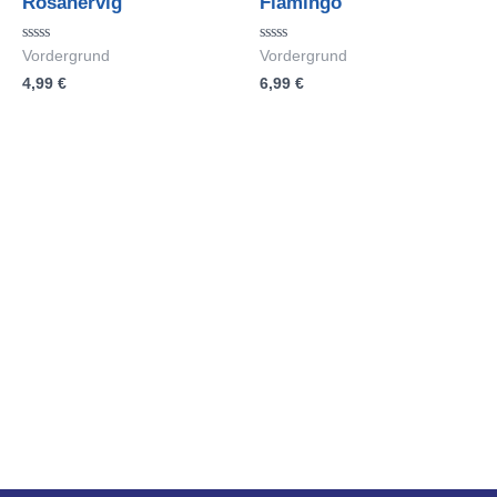
Rosanervig
Flamingo
Bewertet
Bewertet
Vordergrund
Vordergrund
mit
mit
4,99
€
6,99
€
0
0
von
von
5
5