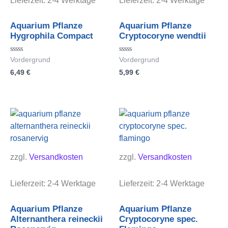
Lieferzeit:
2-4 Werktage
Lieferzeit:
2-4 Werktage
Aquarium Pflanze
Aquarium Pflanze
Hygrophila Compact
Cryptocoryne wendtii
Bewertet
Bewertet
Vordergrund
Vordergrund
mit
mit
6,49
€
5,99
€
0
0
von
von
5
5
zzgl.
Versandkosten
zzgl.
Versandkosten
Lieferzeit:
2-4 Werktage
Lieferzeit:
2-4 Werktage
Aquarium Pflanze
Aquarium Pflanze
Alternanthera reineckii
Cryptocoryne spec.