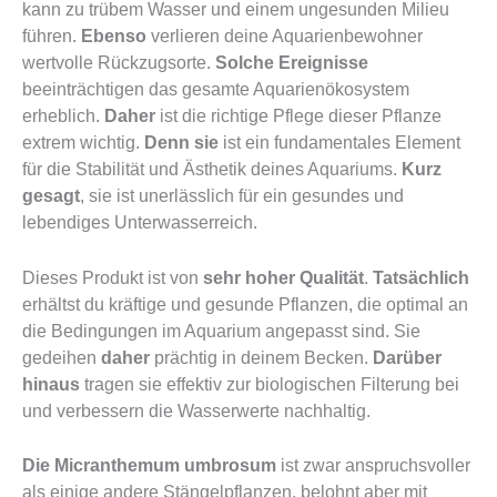
kann zu trübem Wasser und einem ungesunden Milieu
führen.
Ebenso
verlieren deine Aquarienbewohner
wertvolle Rückzugsorte.
Solche Ereignisse
beeinträchtigen das gesamte Aquarienökosystem
erheblich.
Daher
ist die richtige Pflege dieser Pflanze
extrem wichtig.
Denn sie
ist ein fundamentales Element
für die Stabilität und Ästhetik deines Aquariums.
Kurz
gesagt
, sie ist unerlässlich für ein gesundes und
lebendiges Unterwasserreich.
Dieses Produkt ist von
sehr hoher Qualität
.
Tatsächlich
erhältst du kräftige und gesunde Pflanzen, die optimal an
die Bedingungen im Aquarium angepasst sind. Sie
gedeihen
daher
prächtig in deinem Becken.
Darüber
hinaus
tragen sie effektiv zur biologischen Filterung bei
und verbessern die Wasserwerte nachhaltig.
Die Micranthemum umbrosum
ist zwar anspruchsvoller
als einige andere Stängelpflanzen, belohnt aber mit