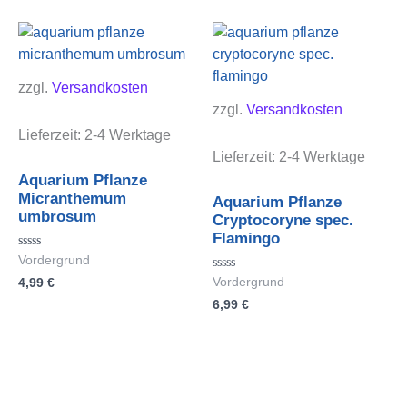
zzgl.
Versandkosten
zzgl.
Versandkosten
Lieferzeit:
2-4 Werktage
Lieferzeit:
2-4 Werktage
Aquarium Pflanze
Micranthemum
Aquarium Pflanze
umbrosum
Cryptocoryne spec.
Flamingo
Bewertet
Vordergrund
mit
Bewertet
4,99
€
Vordergrund
0
mit
von
6,99
€
0
5
von
5