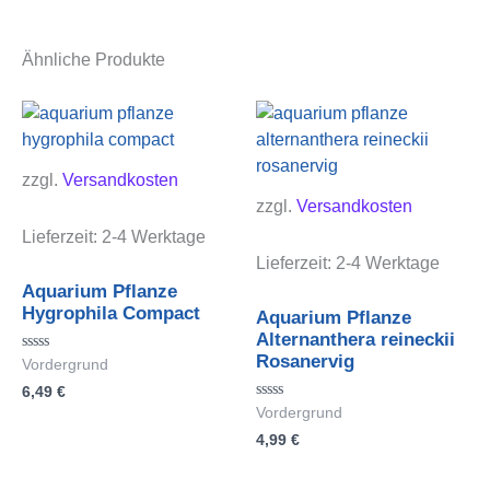
Ähnliche Produkte
zzgl.
Versandkosten
zzgl.
Versandkosten
Lieferzeit:
2-4 Werktage
Lieferzeit:
2-4 Werktage
Aquarium Pflanze
Hygrophila Compact
Aquarium Pflanze
Alternanthera reineckii
Rosanervig
Bewertet
Vordergrund
mit
6,49
€
0
von
Bewertet
Vordergrund
5
mit
4,99
€
0
von
5