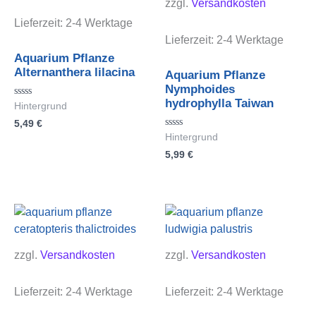
zzgl.
Versandkosten
Lieferzeit:
2-4 Werktage
Lieferzeit:
2-4 Werktage
Aquarium Pflanze
Alternanthera lilacina
Aquarium Pflanze
Nymphoides
hydrophylla Taiwan
Bewertet
Hintergrund
mit
5,49
€
0
von
Bewertet
Hintergrund
5
mit
5,99
€
0
von
5
zzgl.
Versandkosten
zzgl.
Versandkosten
Lieferzeit:
2-4 Werktage
Lieferzeit:
2-4 Werktage