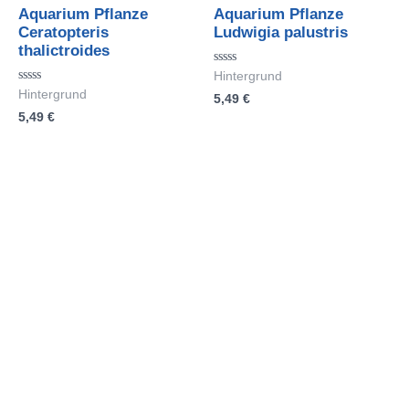
Aquarium Pflanze
Aquarium Pflanze
Ceratopteris
Ludwigia palustris
thalictroides
Bewertet
Hintergrund
mit
Bewertet
Hintergrund
5,49
€
0
mit
von
5,49
€
0
5
von
5