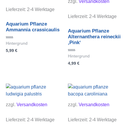
zzgl.
Versandkosten
Lieferzeit:
2-4 Werktage
Lieferzeit:
2-4 Werktage
Aquarium Pflanze
Ammannia crassicaulis
Aquarium Pflanze
Alternanthera reineckii
‚Pink‘
Bewertet
Hintergrund
mit
5,99
€
0
von
Bewertet
Hintergrund
5
mit
4,99
€
0
von
5
zzgl.
Versandkosten
zzgl.
Versandkosten
Lieferzeit:
2-4 Werktage
Lieferzeit:
2-4 Werktage