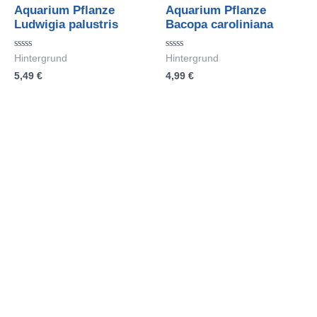
Aquarium Pflanze
Aquarium Pflanze
Ludwigia palustris
Bacopa caroliniana
Bewertet
Bewertet
Hintergrund
Hintergrund
mit
mit
5,49
€
4,99
€
0
0
von
von
5
5