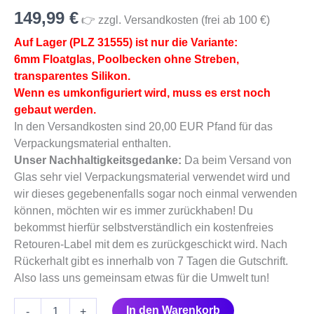
PLZ
149,99
€
31555)
👉 zzgl. Versandkosten (frei ab 100 €)
Menge
Auf Lager (PLZ 31555) ist nur die Variante:
6mm Floatglas, Poolbecken ohne Streben,
transparentes Silikon.
Wenn es umkonfiguriert wird, muss es erst noch
gebaut werden.
In den Versandkosten sind 20,00 EUR Pfand für das
Verpackungsmaterial enthalten.
Unser Nachhaltigkeitsgedanke:
Da beim Versand von
Glas sehr viel Verpackungsmaterial verwendet wird und
wir dieses gegebenenfalls sogar noch einmal verwenden
können, möchten wir es immer zurückhaben! Du
bekommst hierfür selbstverständlich ein kostenfreies
Retouren-Label mit dem es zurückgeschickt wird. Nach
Rückerhalt gibt es innerhalb von 7 Tagen die Gutschrift.
Also lass uns gemeinsam etwas für die Umwelt tun!
In den Warenkorb
-
+