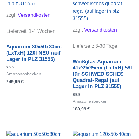
zzgl.
Versandkosten
zzgl.
Versandkosten
Lieferzeit:
1-4 Wochen
Lieferzeit:
3-30 Tage
Aquarium 80x50x30cm
(LxTxH) 120l NEU (auf
Lager in PLZ 31555)
Weißglas-Aquarium
41x39x35cm (LxTxH) 56l
Bewertet
für SCHWEDISCHES
Amazonasbecken
mit
Quadrat-Regal (auf
249,99
€
0
von
Lager in PLZ 31555)
5
Bewertet
Amazonasbecken
mit
189,99
€
0
von
5