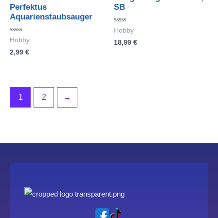
Perfektus
SB
Aquarienstaubsauger
Bewertet
Hobby
mit
Bewertet
Hobby
18,99
€
0
mit
von
2,99
€
0
5
von
5
1
2
→