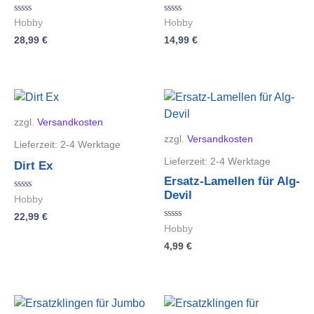
Bewertet
Bewertet
Hobby
Hobby
mit
mit
28,99
€
14,99
€
0
0
von
von
5
5
zzgl.
Versandkosten
zzgl.
Versandkosten
Lieferzeit:
2-4 Werktage
Lieferzeit:
2-4 Werktage
Dirt Ex
Ersatz-Lamellen für Alg-
Devil
Bewertet
Hobby
mit
22,99
€
0
von
Bewertet
Hobby
5
mit
4,99
€
0
von
5