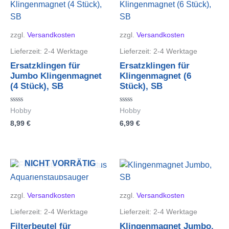
zzgl.
Versandkosten
zzgl.
Versandkosten
Lieferzeit:
2-4 Werktage
Lieferzeit:
2-4 Werktage
Ersatzklingen für
Ersatzklingen für
Jumbo Klingenmagnet
Klingenmagnet (6
(4 Stück), SB
Stück), SB
Bewertet
Bewertet
Hobby
Hobby
mit
mit
8,99
€
6,99
€
0
0
von
von
5
5
NICHT VORRÄTIG
zzgl.
Versandkosten
zzgl.
Versandkosten
Lieferzeit:
2-4 Werktage
Lieferzeit:
2-4 Werktage
Filterbeutel für
Klingenmagnet Jumbo,