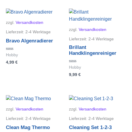
zzgl.
Versandkosten
zzgl.
Versandkosten
Lieferzeit:
2-4 Werktage
Lieferzeit:
2-4 Werktage
Bravo Algenradierer
Brillant
Handklingenreiniger
Bewertet
Hobby
mit
4,99
€
0
von
Bewertet
Hobby
5
mit
9,99
€
0
von
5
zzgl.
Versandkosten
zzgl.
Versandkosten
Lieferzeit:
2-4 Werktage
Lieferzeit:
2-4 Werktage
Clean Mag Thermo
Cleaning Set 1-2-3