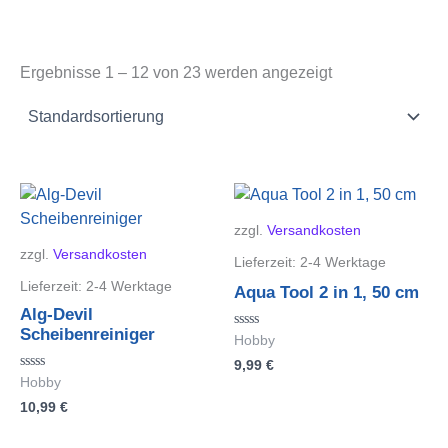
Ergebnisse 1 – 12 von 23 werden angezeigt
zzgl.
Versandkosten
zzgl.
Versandkosten
Lieferzeit:
2-4 Werktage
Lieferzeit:
2-4 Werktage
Aqua Tool 2 in 1, 50 cm
Alg-Devil
Scheibenreiniger
Bewertet
Hobby
mit
9,99
€
0
von
Bewertet
Hobby
5
mit
10,99
€
0
von
5