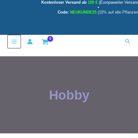
Kostenloser Versand ab
100 €
(Europaweiter Versan
Zum
•
Inhalt
Code:
NEUKUNDE25
(10% auf alle Pflanzen
springen
Main
Such
Menu
Hobby