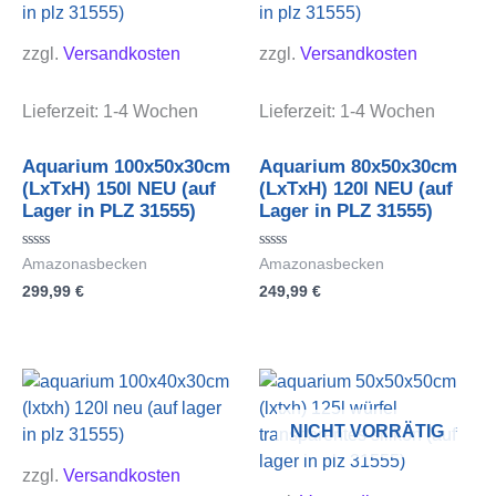
zzgl.
Versandkosten
zzgl.
Versandkosten
Lieferzeit:
1-4 Wochen
Lieferzeit:
1-4 Wochen
Aquarium 100x50x30cm
Aquarium 80x50x30cm
(LxTxH) 150l NEU (auf
(LxTxH) 120l NEU (auf
Lager in PLZ 31555)
Lager in PLZ 31555)
Bewertet
Bewertet
Amazonasbecken
Amazonasbecken
mit
mit
299,99
€
249,99
€
0
0
von
von
5
5
NICHT VORRÄTIG
zzgl.
Versandkosten