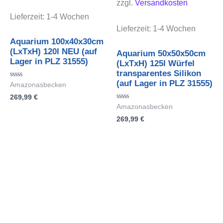
zzgl.
Versandkosten
Lieferzeit:
1-4 Wochen
Lieferzeit:
1-4 Wochen
Aquarium 100x40x30cm
(LxTxH) 120l NEU (auf
Aquarium 50x50x50cm
Lager in PLZ 31555)
(LxTxH) 125l Würfel
transparentes Silikon
(auf Lager in PLZ 31555)
Bewertet
Amazonasbecken
mit
269,99
€
0
von
Bewertet
Amazonasbecken
5
mit
269,99
€
0
von
5