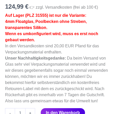
PLZ
124,99
€
31555)
👉 zzgl. Versandkosten (frei ab 100 €)
Menge
Auf Lager (PLZ 31555) ist nur die Variante:
4mm Floatglas, Poolbecken ohne Streben,
transparentes Silikon.
Wenn es umkonfiguriert wird, muss es erst noch
gebaut werden.
In den Versandkosten sind 20,00 EUR Pfand für das
Verpackungsmaterial enthalten.
Unser Nachhaltigkeitsgedanke:
Da beim Versand von
Glas sehr viel Verpackungsmaterial verwendet wird und
wir dieses gegebenenfalls sogar noch einmal verwenden
können, möchten wir es immer zurückhaben! Du
bekommst hierfür selbstverständlich ein kostenfreies
Retouren-Label mit dem es zurückgeschickt wird. Nach
Rückerhalt gibt es innerhalb von 7 Tagen die Gutschrift.
Also lass uns gemeinsam etwas für die Umwelt tun!
In den Warenkorb
-
+