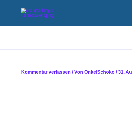
Zum
Inhalt
springen
Kommentar verfassen
/ Von
OnkelSchoko
/
31. A