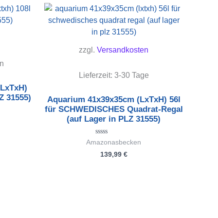
zzgl.
Versandkosten
n
Lieferzeit:
3-30 Tage
(LxTxH)
Z 31555)
Aquarium 41x39x35cm (LxTxH) 56l
für SCHWEDISCHES Quadrat-Regal
(auf Lager in PLZ 31555)
Bewertet
Amazonasbecken
mit
139,99
€
0
von
5