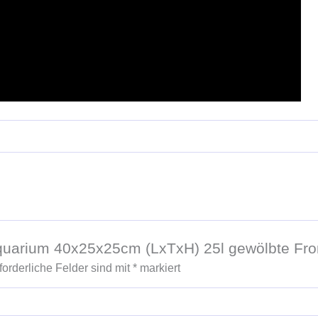
Aquarium 40x25x25cm (LxTxH) 25l gewölbte Fro
forderliche Felder sind mit
*
markiert