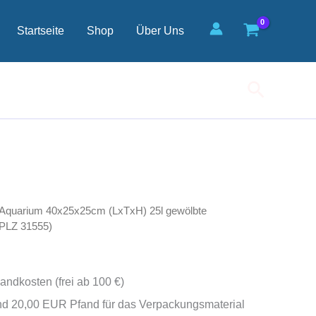
gewölbte
Frontscheibe
Startseite
Shop
Über Uns
(auf
Lager
in
PLZ
Suchen
31555)
Menge
 Aquarium 40x25x25cm (LxTxH) 25l gewölbte
 PLZ 31555)
andkosten (frei ab 100 €)
nd 20,00 EUR Pfand für das Verpackungsmaterial