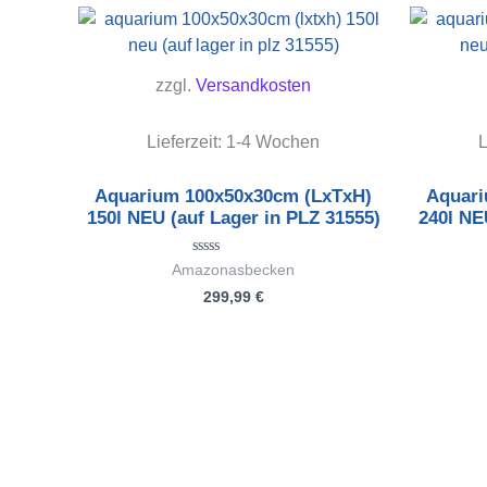
zzgl.
Versandkosten
Lieferzeit:
1-4 Wochen
L
Aquarium 100x50x30cm (LxTxH)
Aquari
150l NEU (auf Lager in PLZ 31555)
240l NE
Bewertet
Amazonasbecken
mit
299,99
€
0
von
5