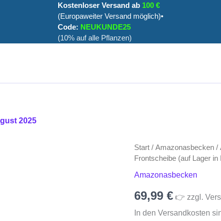
Kostenloser Versand ab
100 €
(Europaweiter Versand möglich)•
Code:
NEUKUNDE25
(10% auf alle Pflanzen)
ugust 2025
Aquarium
Start
/
Amazonasbecken
/
40x25x25cm
Frontscheibe (auf Lager in
(LxTxH)
Amazonasbecken
25l
gewölbte
69,99
€
Frontscheibe
👉 zzgl. Vers
(auf
In den Versandkosten si
Lager