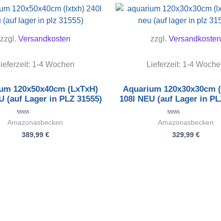
zzgl.
Versandkosten
zzgl.
Versandkosten
ieferzeit:
1-4 Wochen
Lieferzeit:
1-4 Woche
um 120x50x40cm (LxTxH)
Aquarium 120x30x30cm 
U (auf Lager in PLZ 31555)
108l NEU (auf Lager in PL
Bewertet
Bewertet
Amazonasbecken
Amazonasbecken
mit
mit
389,99
€
329,99
€
0
0
von
von
5
5