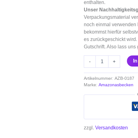
enthalten.
in
PLZ
Unser Nachhaltigkeits
31555)
Verpackungsmaterial ver
Menge
noch einmal verwenden 
bekommst hierfür selbstv
es zurückgeschickt wird.
Gutschrift. Also lass un
I
-
+
Artikelnummer:
AZB-0187
Marke:
Amazonasbecken
zzgl.
Versandkosten