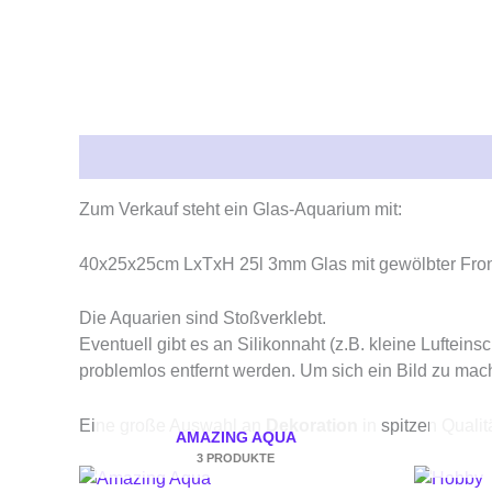
Beschreibung
Zusätzliche Informationen
Rez
Zum Verkauf steht ein Glas-Aquarium mit:
40x25x25cm LxTxH 25l 3mm Glas mit gewölbter Fro
Die Aquarien sind Stoßverklebt.
Eventuell gibt es an Silikonnaht (z.B. kleine Luftein
problemlos entfernt werden. Um sich ein Bild zu ma
Eine große Auswahl an
Dekoration
in spitzen Quali
AMAZING AQUA
3 PRODUKTE