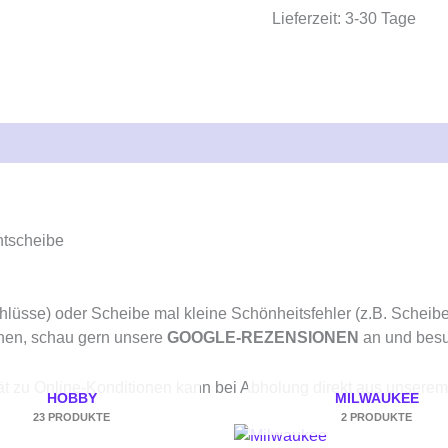
Lieferzeit:
3-30 Tage
ensionen (0)
ntscheibe
schlüsse) oder Scheibe mal kleine Schönheitsfehler (z.B. Scheib
chen, schau gern unsere
GOOGLE-REZENSIONEN
an und bes
tät zu Online-Konditionen kann bei Abholung direkt aus unse
HOBBY
MILWAUKEE
23 PRODUKTE
2 PRODUKTE