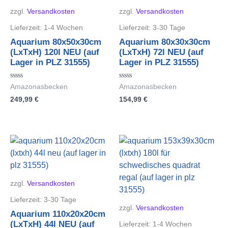
zzgl.
Versandkosten
zzgl.
Versandkosten
Lieferzeit:
1-4 Wochen
Lieferzeit:
3-30 Tage
Aquarium 80x50x30cm
Aquarium 80x30x30cm
(LxTxH) 120l NEU (auf
(LxTxH) 72l NEU (auf
Lager in PLZ 31555)
Lager in PLZ 31555)
Bewertet
Bewertet
Amazonasbecken
Amazonasbecken
mit
mit
249,99
€
154,99
€
0
0
von
von
5
5
zzgl.
Versandkosten
Lieferzeit:
3-30 Tage
zzgl.
Versandkosten
Aquarium 110x20x20cm
(LxTxH) 44l NEU (auf
Lieferzeit:
1-4 Wochen