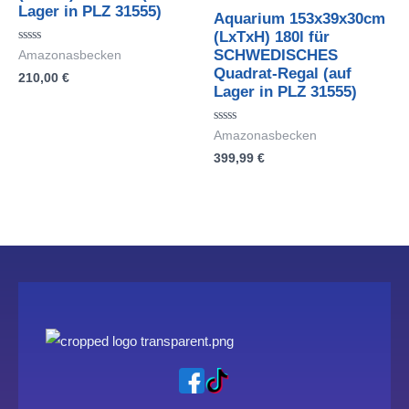
Lager in PLZ 31555)
Aquarium 153x39x30cm
(LxTxH) 180l für
Bewertet
SCHWEDISCHES
Amazonasbecken
mit
Quadrat-Regal (auf
210,00
€
0
von
Lager in PLZ 31555)
5
Bewertet
Amazonasbecken
mit
399,99
€
0
von
5