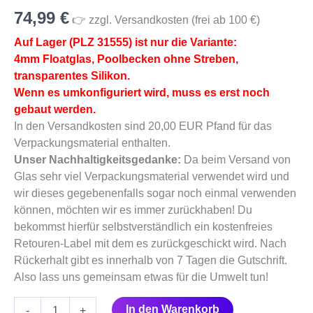
31555)
74,99
€
Menge
👉 zzgl. Versandkosten (frei ab 100 €)
Auf Lager (PLZ 31555) ist nur die Variante:
4mm Floatglas, Poolbecken ohne Streben,
transparentes Silikon.
Wenn es umkonfiguriert wird, muss es erst noch
gebaut werden.
In den Versandkosten sind 20,00 EUR Pfand für das
Verpackungsmaterial enthalten.
Unser Nachhaltigkeitsgedanke:
Da beim Versand von
Glas sehr viel Verpackungsmaterial verwendet wird und
wir dieses gegebenenfalls sogar noch einmal verwenden
können, möchten wir es immer zurückhaben! Du
bekommst hierfür selbstverständlich ein kostenfreies
Retouren-Label mit dem es zurückgeschickt wird. Nach
Rückerhalt gibt es innerhalb von 7 Tagen die Gutschrift.
Also lass uns gemeinsam etwas für die Umwelt tun!
In den Warenkorb
-
+