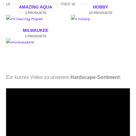
unserem Lager mitgenommen werden:
AMAZING AQUA
HOBBY
3 PRODUKTE
23 PRODUKTE
MILWAUKEE
2 PRODUKTE
Ein kurzes Video zu unserem
Hardscape-Sortiment
: