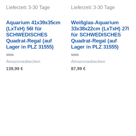
Lieferzeit:
3-30 Tage
Lieferzeit:
3-30 Tage
Aquarium 41x39x35cm
Weißglas-Aquarium
(LxTxH) 56l für
33x38x22cm (LxTxH) 27l
SCHWEDISCHES
für SCHWEDISCHES
Quadrat-Regal (auf
Quadrat-Regal (auf
Lager in PLZ 31555)
Lager in PLZ 31555)
Bewertet
Bewertet
Amazonasbecken
Amazonasbecken
mit
mit
139,99
€
87,99
€
0
0
von
von
5
5