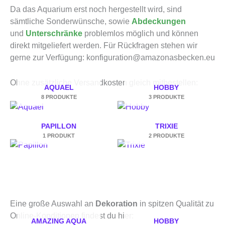
Da das Aquarium erst noch hergestellt wird, sind
sämtliche Sonderwünsche, sowie
Abdeckungen
und
Unterschränke
problemlos möglich und können
direkt mitgeliefert werden. Für Rückfragen stehen wir
gerne zur Verfügung: konfiguration@amazonasbecken.eu
Ohne zusätzliche Versandkosten gleich mitbestellen:
AQUAEL
HOBBY
8 PRODUKTE
3 PRODUKTE
PAPILLON
TRIXIE
1 PRODUKT
2 PRODUKTE
Eine große Auswahl an
Dekoration
in spitzen Qualität zu
Online-Konditionen findest du hier:
AMAZING AQUA
HOBBY