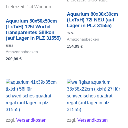
Lieferzeit:
1-4 Wochen
Aquarium 80x30x30cm
(LxTxH) 72l NEU (auf
Aquarium 50x50x50cm
Lager in PLZ 31555)
(LxTxH) 125l Würfel
transparentes Silikon
(auf Lager in PLZ 31555)
Bewertet
Amazonasbecken
mit
154,99
€
0
von
Bewertet
Amazonasbecken
5
mit
269,99
€
0
von
5
zzgl.
Versandkosten
zzgl.
Versandkosten