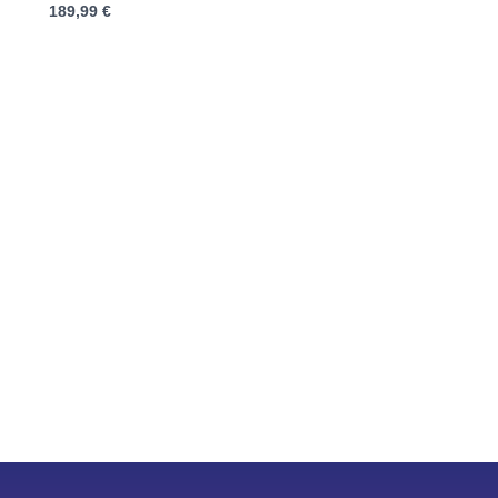
189,99
€
0
von
5