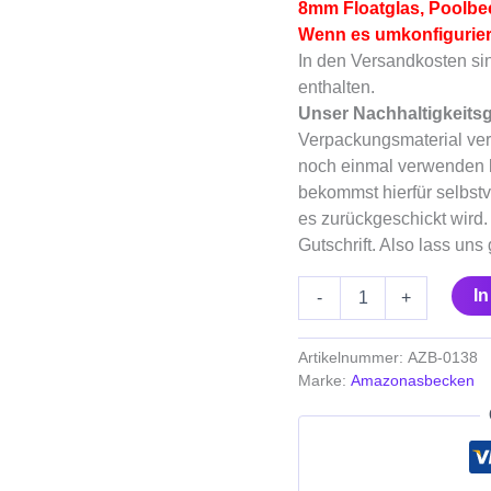
8mm Floatglas, Poolbec
PLZ
31555)
Wenn es umkonfiguriert
Menge
In den Versandkosten si
enthalten.
Unser Nachhaltigkeits
Verpackungsmaterial ver
noch einmal verwenden 
bekommst hierfür selbstv
es zurückgeschickt wird.
Gutschrift. Also lass un
I
-
+
Artikelnummer:
AZB-0138
Marke:
Amazonasbecken