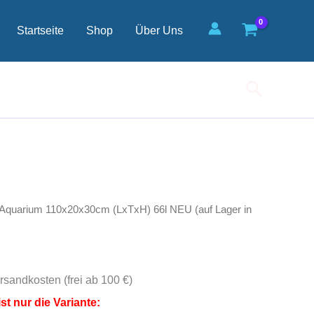
NEU
(auf
Startseite
Shop
Über Uns
Lager
in
PLZ
31555)
Suchen
Menge
 Aquarium 110x20x30cm (LxTxH) 66l NEU (auf Lager in
rsandkosten (frei ab 100 €)
st nur die Variante: