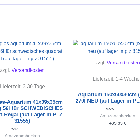
zzgl.
Versandkosten
zzgl.
Versandkosten
Lieferzeit:
1-4 Woche
Lieferzeit:
3-30 Tage
Aquarium 150x60x30cm 
270l NEU (auf Lager in PL
as-Aquarium 41x39x35cm
) 56l für SCHWEDISCHES
t-Regal (auf Lager in PLZ
Bewertet
Amazonasbecken
mit
31555)
469,99
€
0
von
5
Bewertet
Amazonasbecken
mit