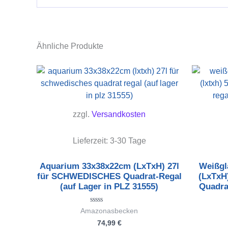
Ähnliche Produkte
zzgl.
Versandkosten
Lieferzeit:
3-30 Tage
Aquarium 33x38x22cm (LxTxH) 27l
Weißgl
für SCHWEDISCHES Quadrat-Regal
(LxTxH
(auf Lager in PLZ 31555)
Quadra
Bewertet
Amazonasbecken
mit
74,99
€
0