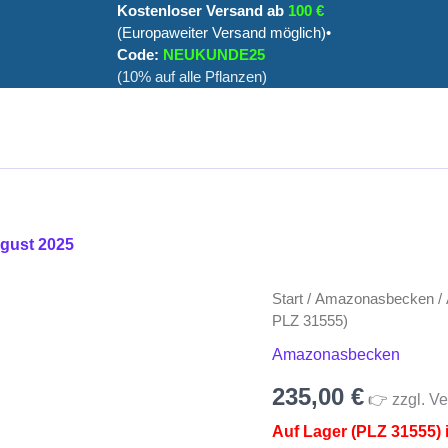
Kostenloser Versand ab
100 €
(Europaweiter Versand möglich)•
Code:
NEUKUNDE25
(10% auf alle Pflanzen)
ugust 2025
Aquarium
Start
/
Amazonasbecken
/
110x20x30cm
PLZ 31555)
(LxTxH)
Amazonasbecken
66l
NEU
235,00
€
(auf
👉 zzgl. Ve
Lager
Auf Lager (PLZ 31555) i
in