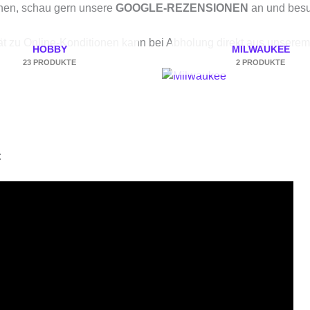
chen, schau gern unsere
GOOGLE-REZENSIONEN
an und bes
tät zu Online-Konditionen kann bei Abholung direkt aus unse
HOBBY
MILWAUKEE
23 PRODUKTE
2 PRODUKTE
: