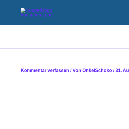
Zum
Inhalt
springen
Kommentar verfassen
/ Von
OnkelSchoko
/
31. A