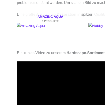
problemlos entfernt werden. Um sich ein Bild zu ma
Eine große Auswahl an
Dekoration
in spitzen Quali
AMAZING AQUA
3 PRODUKTE
Ein kurzes Video zu unserem
Hardscape-Sortiment