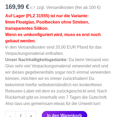
PLZ
169,99
€
31555)
👉 zzgl. Versandkosten (frei ab 100 €)
Menge
Auf Lager (PLZ 31555) ist nur die Variante:
6mm Floatglas, Poolbecken ohne Streben,
transparentes Silikon.
Wenn es umkonfiguriert wird, muss es erst noch
gebaut werden.
In den Versandkosten sind 20,00 EUR Pfand für das
Verpackungsmaterial enthalten.
Unser Nachhaltigkeitsgedanke:
Da beim Versand von
Glas sehr viel Verpackungsmaterial verwendet wird und
wir dieses gegebenenfalls sogar noch einmal verwenden
können, möchten wir es immer zurückhaben! Du
bekommst hierfür selbstverständlich ein kostenfreies
Retouren-Label mit dem es zurückgeschickt wird. Nach
Rückerhalt gibt es innerhalb von 7 Tagen die Gutschrift.
Also lass uns gemeinsam etwas für die Umwelt tun!
In den Warenkorb
-
+