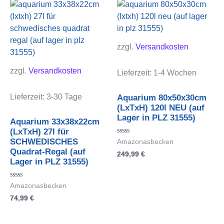
zzgl.
Versandkosten
zzgl.
Versandkosten
Lieferzeit:
1-4 Wochen
Lieferzeit:
3-30 Tage
Aquarium 80x50x30cm
(LxTxH) 120l NEU (auf
Lager in PLZ 31555)
Aquarium 33x38x22cm
(LxTxH) 27l für
Bewertet
SCHWEDISCHES
Amazonasbecken
mit
Quadrat-Regal (auf
249,99
€
0
von
Lager in PLZ 31555)
5
Bewertet
Amazonasbecken
mit
74,99
€
0
von
5