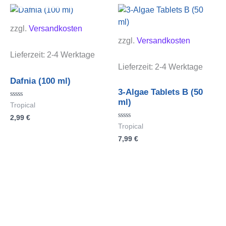
zzgl.
Versandkosten
zzgl.
Versandkosten
Lieferzeit:
2-4 Werktage
Lieferzeit:
2-4 Werktage
Dafnia (100 ml)
3-Algae Tablets B (50
ml)
Bewertet
Tropical
mit
2,99
€
0
von
Bewertet
Tropical
5
mit
7,99
€
0
von
5