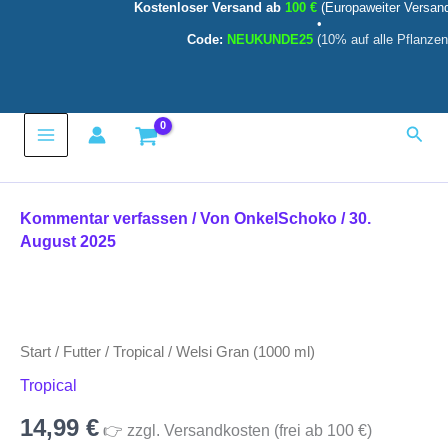
Kostenloser Versand ab
100 €
(Europaweiter Versan
ml)
Zum
•
Menge
Inhalt
Code:
NEUKUNDE25
(10% auf alle Pflanzen
springen
Main
Such
Menu
Kommentar verfassen
/ Von
OnkelSchoko
/
30.
August 2025
Welsi
Gran
(1000
Start
/
Futter
/
Tropical
/ Welsi Gran (1000 ml)
ml)
Menge
Tropical
14,99
€
👉 zzgl. Versandkosten (frei ab 100 €)