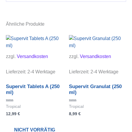
Ähnliche Produkte
zzgl.
Versandkosten
zzgl.
Versandkosten
Lieferzeit:
2-4 Werktage
Lieferzeit:
2-4 Werktage
Supervit Tablets A (250
Supervit Granulat (250
ml)
ml)
Bewertet
Bewertet
Tropical
Tropical
mit
mit
12,99
€
8,99
€
0
0
von
von
5
5
NICHT VORRÄTIG