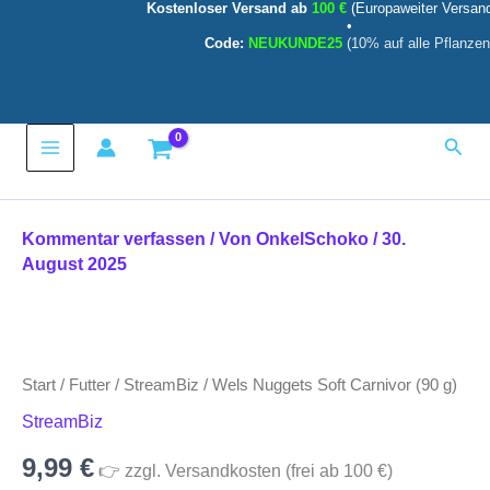
Kostenloser Versand ab
100 €
(Europaweiter Versan
Carnivor
Zum
•
(90
Inhalt
Code:
NEUKUNDE25
(10% auf alle Pflanzen
g)
springen
Menge
Main
Such
Menu
Kommentar verfassen
/ Von
OnkelSchoko
/
30.
August 2025
Wels
Nuggets
Soft
Start
/
Futter
/
StreamBiz
/ Wels Nuggets Soft Carnivor (90 g)
Carnivor
(90
StreamBiz
g)
Menge
9,99
€
👉 zzgl. Versandkosten (frei ab 100 €)