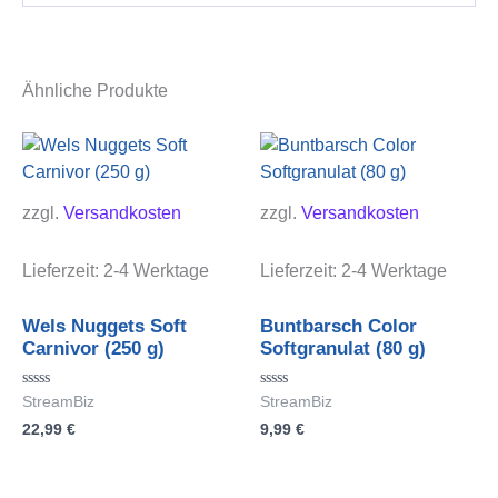
Ähnliche Produkte
zzgl.
Versandkosten
zzgl.
Versandkosten
Lieferzeit:
2-4 Werktage
Lieferzeit:
2-4 Werktage
Wels Nuggets Soft
Buntbarsch Color
Carnivor (250 g)
Softgranulat (80 g)
Bewertet
Bewertet
StreamBiz
StreamBiz
mit
mit
22,99
€
9,99
€
0
0
von
von
5
5