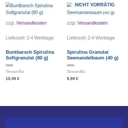
NICHT VORRÄTIG
zzgl.
Versandkosten
zzgl.
Versandkosten
Lieferzeit:
2-4 Werktage
Lieferzeit:
2-4 Werktage
Buntbarsch Spirulina
Spirulina Granulat
Softgranulat (80 g)
Seemandelbaum (40 g)
Bewertet
Bewertet
StreamBiz
StreamBiz
mit
mit
10,49
€
9,99
€
0
0
von
von
5
5