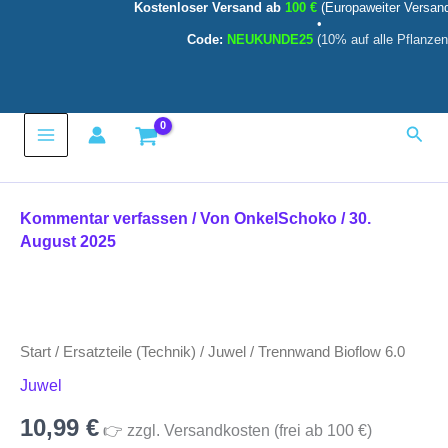
Kostenloser Versand ab
100 €
(Europaweiter Versan
Menge
Zum
•
Inhalt
Code:
NEUKUNDE25
(10% auf alle Pflanzen
springen
Main
Such
Menu
Kommentar verfassen
/ Von
OnkelSchoko
/
30.
August 2025
Trennwand
Bioflow
6.0
Start
/
Ersatzteile (Technik)
/
Juwel
/ Trennwand Bioflow 6.0
Menge
Juwel
10,99
€
👉 zzgl. Versandkosten (frei ab 100 €)