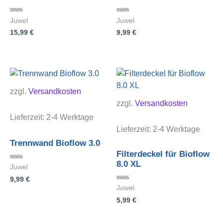
Bewertet
Bewertet
Juwel
Juwel
mit
mit
15,99
€
9,99
€
0
0
von
von
5
5
zzgl.
Versandkosten
zzgl.
Versandkosten
Lieferzeit:
2-4 Werktage
Lieferzeit:
2-4 Werktage
Trennwand Bioflow 3.0
Filterdeckel für Bioflow
8.0 XL
Bewertet
Juwel
mit
9,99
€
0
von
Bewertet
Juwel
5
mit
5,99
€
0
von
5