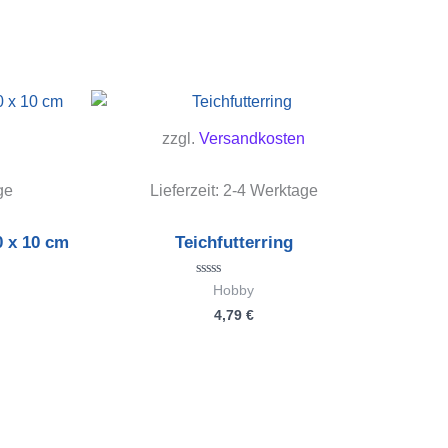
zzgl.
Versandkosten
ge
Lieferzeit:
2-4 Werktage
0 x 10 cm
Teichfutterring
Bewertet
Hobby
mit
4,79
€
0
von
5