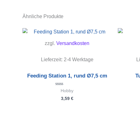
Ähnliche Produkte
zzgl.
Versandkosten
Lieferzeit:
2-4 Werktage
L
Feeding Station 1, rund Ø7,5 cm
T
Bewertet
Hobby
mit
3,59
€
0
von
5