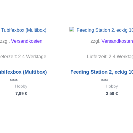
zzgl.
Versandkosten
zzgl.
Versandkosten
ieferzeit:
2-4 Werktage
Lieferzeit:
2-4 Werkta
ubifexbox (Multibox)
Feeding Station 2, eckig 1
Bewertet
Bewertet
Hobby
Hobby
mit
mit
7,99
€
3,59
€
0
0
von
von
5
5