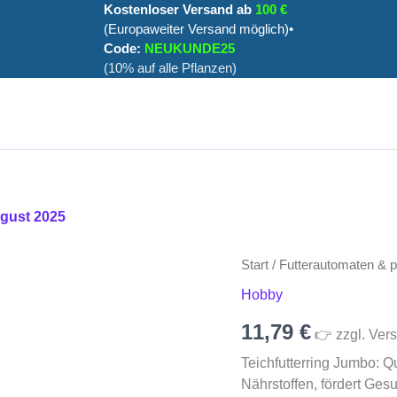
Kostenloser Versand ab
100 €
(Europaweiter Versand möglich)•
Code:
NEUKUNDE25
(10% auf alle Pflanzen)
ugust 2025
Teichfutterring
Start
/
Futterautomaten & 
Jumbo
Hobby
Menge
11,79
€
👉 zzgl. Vers
Teichfutterring Jumbo: Qu
Nährstoffen, fördert Ges