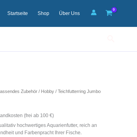
Startseite
Shop
Über Uns
Suchen
passendes Zubehör
/
Hobby
/ Teichfutterring Jumbo
andkosten (frei ab 100 €)
alitativ hochwertiges Aquarienfutter, reich an
undheit und Farbenpracht Ihrer Fische.