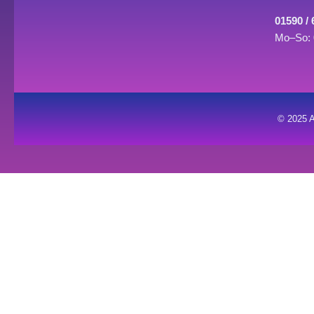
01590 /
Mo–So: 
© 2025 A
0
0
Warenkorb