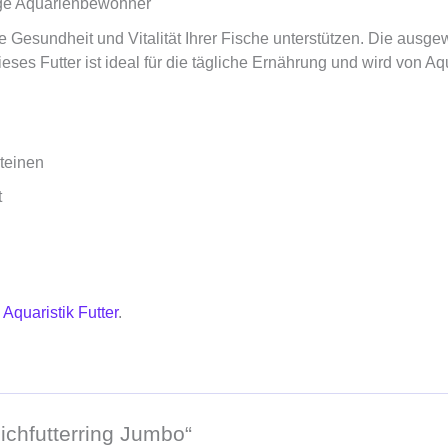
bige Aquarienbewohner
 die Gesundheit und Vitalität Ihrer Fische unterstützen. Die au
es Futter ist ideal für die tägliche Ernährung und wird von Aq
teinen
t
e
Aquaristik Futter
.
ichfutterring Jumbo“