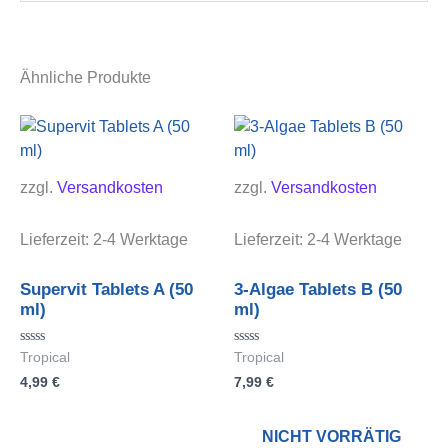
Ähnliche Produkte
zzgl.
Versandkosten
zzgl.
Versandkosten
Lieferzeit:
2-4 Werktage
Lieferzeit:
2-4 Werktage
Supervit Tablets A (50
3-Algae Tablets B (50
ml)
ml)
Bewertet
Bewertet
Tropical
Tropical
mit
mit
4,99
€
7,99
€
0
0
von
von
5
5
NICHT VORRÄTIG