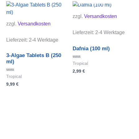
zzgl.
Versandkosten
zzgl.
Versandkosten
Lieferzeit:
2-4 Werktage
Lieferzeit:
2-4 Werktage
Dafnia (100 ml)
3-Algae Tablets B (250
ml)
Bewertet
Tropical
mit
2,99
€
0
von
Bewertet
Tropical
5
mit
9,99
€
0
von
5