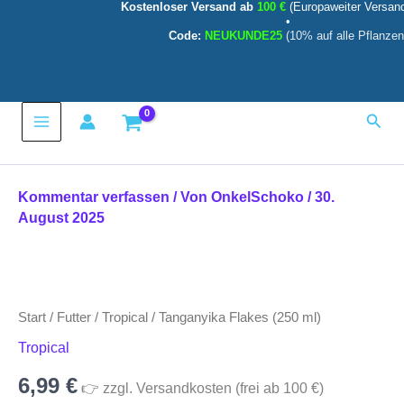
Kostenloser Versand ab
100 €
(Europaweiter Versan
Zum
•
Inhalt
Code:
NEUKUNDE25
(10% auf alle Pflanzen
springen
Main
Such
Menu
Kommentar verfassen
/ Von
OnkelSchoko
/
30.
August 2025
Start
/
Futter
/
Tropical
/ Tanganyika Flakes (250 ml)
Tropical
6,99
€
👉 zzgl. Versandkosten (frei ab 100 €)