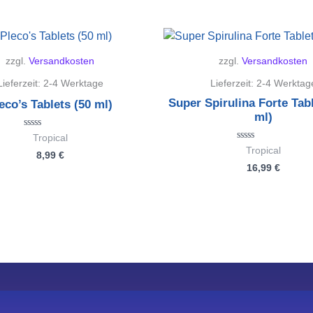
zzgl.
Versandkosten
zzgl.
Versandkosten
Lieferzeit:
2-4 Werktage
Lieferzeit:
2-4 Werktag
Super Spirulina Forte Tab
eco’s Tablets (50 ml)
ml)
Bewertet
Tropical
mit
Bewertet
Tropical
8,99
€
0
mit
von
16,99
€
0
5
von
5