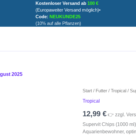
Kostenloser Versand ab
100 €
(Europaweiter Versand möglich)•
Code:
NEUKUNDE25
(10% auf alle Pflanzen)
ugust 2025
Start
/
Futter
/
Tropical
/ Su
Tropical
12,99
€
👉 zzgl. Vers
Supervit Chips (1000 ml)
Aquarienbewohner, optim