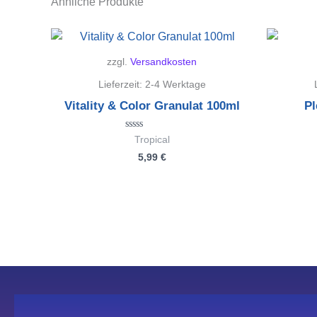
Ähnliche Produkte
zzgl.
Versandkosten
Lieferzeit:
2-4 Werktage
Vitality & Color Granulat 100ml
Pl
Bewertet
Tropical
mit
5,99
€
0
von
5