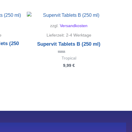
zzgl.
Versandkosten
e
Lieferzeit:
2-4 Werktage
lets (250
Supervit Tablets B (250 ml)
Bewertet
Tropical
mit
9,99
€
0
von
5