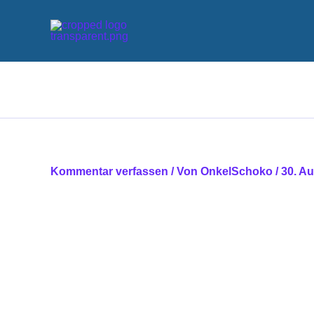
Zum
Inhalt
springen
Kommentar verfassen
/ Von
OnkelSchoko
/
30. A