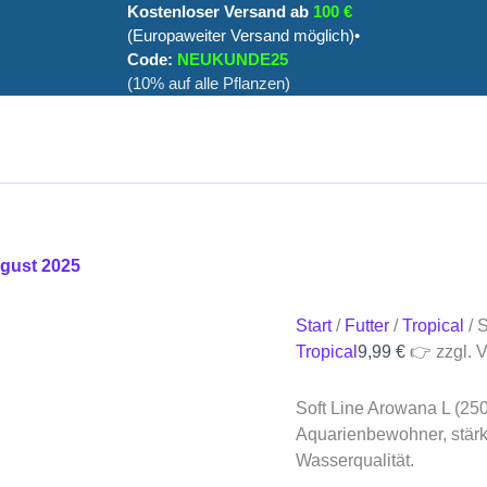
Soft
Kostenloser Versand ab
100 €
Line
(Europaweiter Versand möglich)•
Arowana
Code:
NEUKUNDE25
L
(10% auf alle Pflanzen)
(250
ml)
Menge
ugust 2025
Start
/
Futter
/
Tropical
/ 
Tropical
9,99
€
👉 zzgl. V
Soft Line Arowana L (250 
Aquarienbewohner, stärk
Wasserqualität.