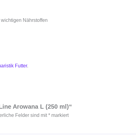
ichtigen Nährstoffen
aristik Futter
.
 Line Arowana L (250 ml)“
erliche Felder sind mit
*
markiert