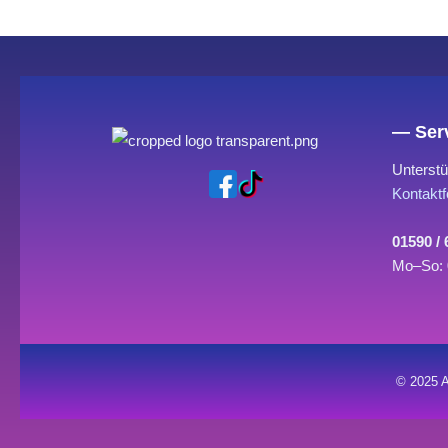
— Serv
Unterstü
Kontaktf
01590 /
Mo–So: 
© 2025 A