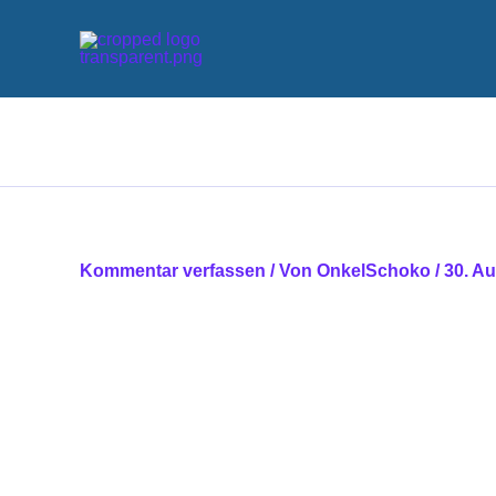
Zum
Inhalt
springen
Kommentar verfassen
/ Von
OnkelSchoko
/
30. A