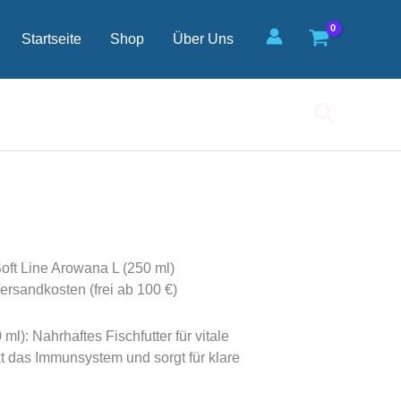
L
(250
Startseite
Shop
Über Uns
ml)
Menge
Suchen
Soft Line Arowana L (250 ml)
ersandkosten (frei ab 100 €)
ml): Nahrhaftes Fischfutter für vitale
t das Immunsystem und sorgt für klare