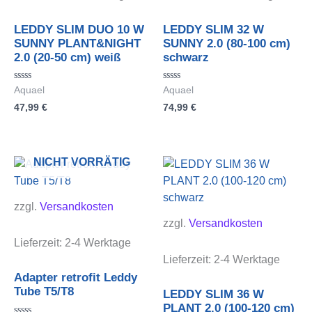
LEDDY SLIM DUO 10 W
LEDDY SLIM 32 W
SUNNY PLANT&NIGHT
SUNNY 2.0 (80-100 cm)
2.0 (20-50 cm) weiß
schwarz
Bewertet
Bewertet
Aquael
Aquael
mit
mit
47,99
€
74,99
€
0
0
von
von
5
5
NICHT VORRÄTIG
zzgl.
Versandkosten
zzgl.
Versandkosten
Lieferzeit:
2-4 Werktage
Lieferzeit:
2-4 Werktage
Adapter retrofit Leddy
Tube T5/T8
LEDDY SLIM 36 W
PLANT 2.0 (100-120 cm)