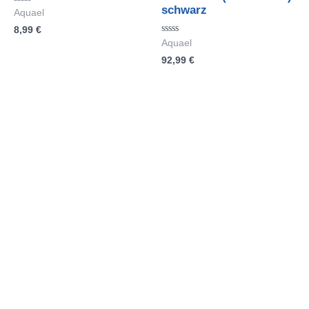
schwarz
Bewertet
Aquael
mit
8,99
€
0
von
Bewertet
Aquael
5
mit
92,99
€
0
von
5